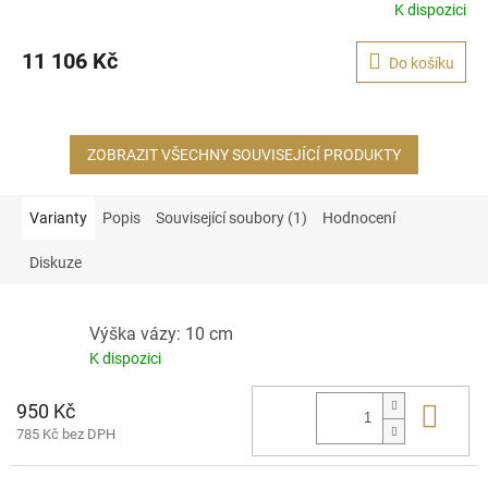
R
K dispozici
M
11 106 Kč
Do košíku
A
ZOBRAZIT VŠECHNY SOUVISEJÍCÍ PRODUKTY
Varianty
Popis
Související soubory (1)
Hodnocení
Diskuze
Výška vázy: 10 cm
K dispozici
950 Kč
Do 
785 Kč bez DPH