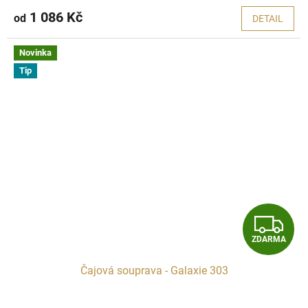
1 086 Kč
od
DETAIL
Novinka
Tip
Z
ZDARMA
D
Čajová souprava - Galaxie 303
A