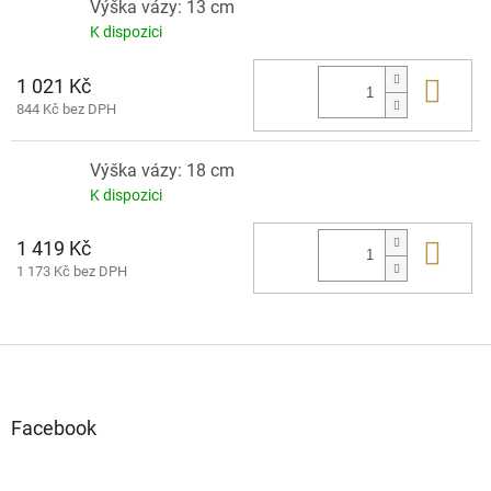
Výška vázy: 13 cm
K dispozici
1 021 Kč
Do 
844 Kč bez DPH
Výška vázy: 18 cm
K dispozici
1 419 Kč
Do 
1 173 Kč bez DPH
Z
á
p
a
Facebook
t
í