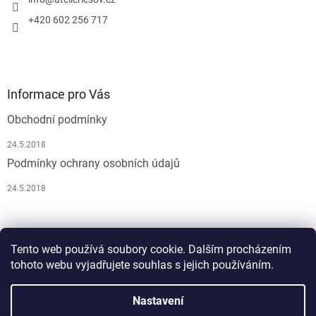
ý
p
+420 602 256 717
i
s
u
Informace pro Vás
Obchodní podmínky
24.5.2018
Podmínky ochrany osobních údajů
24.5.2018
Pусский
Tento web používá soubory cookie. Dalším procházením
tohoto webu vyjadřujete souhlas s jejich používáním.
Nastavení
Vytvořil Shoptet