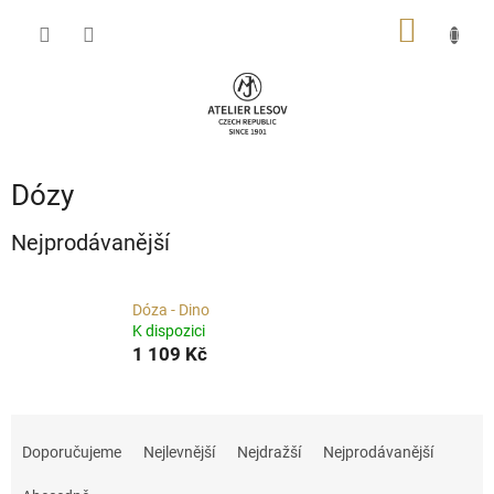
Přejít
NÁKUP
na
obsah
KOŠÍK
Dózy
Nejprodávanější
Dóza - Dino
K dispozici
1 109 Kč
Ř
a
Doporučujeme
Nejlevnější
Nejdražší
Nejprodávanější
z