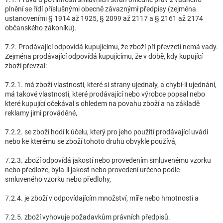
plnění se řídí příslušnými obecně závaznými předpisy (zejména
ustanoveními § 1914 až 1925, § 2099 až 2117 a § 2161 až 2174
občanského zákoníku).
7.2. Prodávající odpovídá kupujícímu, že zboží při převzetí nemá vady.
Zejména prodávající odpovídá kupujícímu, že v době, kdy kupující
zboží převzal:
7.2.1. má zboží vlastnosti, které si strany ujednaly, a chybí-li ujednání,
má takové vlastnosti, které prodávající nebo výrobce popsal nebo
které kupující očekával s ohledem na povahu zboží a na základě
reklamy jimi prováděné,
7.2.2. se zboží hodí k účelu, který pro jeho použití prodávající uvádí
nebo ke kterému se zboží tohoto druhu obvykle používá,
7.2.3. zboží odpovídá jakostí nebo provedením smluvenému vzorku
nebo předloze, byla-li jakost nebo provedení určeno podle
smluveného vzorku nebo předlohy,
7.2.4. je zboží v odpovídajícím množství, míře nebo hmotnosti a
7.2.5. zboží vyhovuje požadavkům právních předpisů.