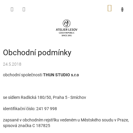
Přejít
NÁKUP
na
obsah
KOŠÍK
Obchodní podmínky
24.5.2018
obchodní společnosti
THUN STUDIO s.r.o
se sídlem Radlická 180/50, Praha 5 - Smíchov
identifikační číslo: 241 97 998
zapsané v obchodním rejstříku vedeném u Městského soudu v Praze,
spisová značka C 187825