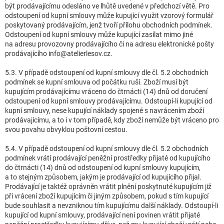
být prodávajícímu odesláno ve lhůtě uvedené v předchozí větě. Pro
odstoupení od kupní smlouvy může kupující využit vzorový formulář
poskytovaný prodávajícím, jenž tvoří přílohu obchodních podmínek.
Odstoupení od kupní smlouvy může kupující zasílat mimo jiné
na adresu provozovny prodávajícího či na adresu elektronické pošty
prodávajícího info@atelierlesov.cz.
5.3. V případě odstoupení od kupní smlouvy dle čl. 5.2 obchodních
podmínek se kupní smlouva od počátku ruší. Zboží musí být
kupujícím prodávajícímu vráceno do čtrnácti (14) dnů od doručení
odstoupení od kupní smlouvy prodávajícímu. Odstoupí-li kupující od
kupní smlouvy, nese kupující náklady spojené s navrácením zboží
prodávajícímu, a to i v tom případě, kdy zboží nemůže být vráceno pro
svou povahu obvyklou poštovní cestou.
5.4. V případě odstoupení od kupní smlouvy dle čl. 5.2 obchodních
podmínek vrátí prodávající peněžní prostředky přijaté od kupujícího
do čtrnácti (14) dnů od odstoupení od kupní smlouvy kupujícím,
a to stejným způsobem, jakým je prodávající od kupujícího přijal.
Prodávající je taktéž oprávněn vrátit plnění poskytnuté kupujícím již
při vrácení zboží kupujícím či jiným způsobem, pokud s tím kupující
bude souhlasit a nevzniknou tím kupujícímu další náklady. Odstoupí-li
kupující od kupní smlouvy, prodávající není povinen vrátit přijaté