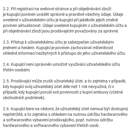
2.2. Při registraci na webové stránce a při objednávání zboží
je kupující povinen uvádět správně a pravdivě všechny údaje. Údaje
uvedené v uživatelském účtu je kupující při jakékoliv jejich změně
povinen aktualizovat. Údaje uvedené kupujícím v uživatelském účtu a
při objednávání zboží jsou prodávajícím považovány za správné.
2.3. Přístup k uživatelskému účtu je zabezpečen uživatelským
jménem a heslem. Kupující je povinen zachovávat mlčenlivost
ohledně informací nezbytných k přístupu do jeho uživatelského účtu.
2.4. Kupující není oprávněn umožnit využívání uživatelského účtu
třetím osobám.
2.5. Prodávající může zrušit uživatelský účet, a to zejména v případě,
kdy kupující svůj uživatelský účet déle než 1 rok nevyužívá, či v
případě, kdy kupující poruší své povinnosti z kupní smlouvy (včetně
obchodních podmínek).
2.6. Kupující bere na vědomí, že uživatelský účet nemusí být dostupný
nepřetržitě, a to zejména s ohledem na nutnou údržbu hardwarového
a softwarového vybavení prodávajícího, popř. nutnou údržbu
hardwarového a softwarového vybavení třetích osob.