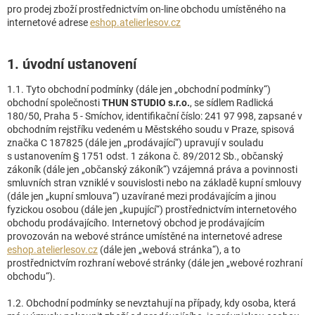
pro prodej zboží prostřednictvím on-line obchodu umístěného na
internetové adrese
eshop.atelierlesov.cz
1. úvodní ustanovení
1.1. Tyto obchodní podmínky (dále jen „obchodní podmínky“)
obchodní společnosti
THUN STUDIO s.r.o.
, se sídlem Radlická
180/50, Praha 5 - Smíchov, identifikační číslo: 241 97 998, zapsané v
obchodním rejstříku vedeném u Městského soudu v Praze, spisová
značka C 187825 (dále jen „prodávající“) upravují v souladu
s ustanovením § 1751 odst. 1 zákona č. 89/2012 Sb., občanský
zákoník (dále jen „občanský zákoník“) vzájemná práva a povinnosti
smluvních stran vzniklé v souvislosti nebo na základě kupní smlouvy
(dále jen „kupní smlouva“) uzavírané mezi prodávajícím a jinou
fyzickou osobou (dále jen „kupující“) prostřednictvím internetového
obchodu prodávajícího. Internetový obchod je prodávajícím
provozován na webové stránce umístěné na internetové adrese
eshop.atelierlesov.cz
(dále jen „webová stránka“), a to
prostřednictvím rozhraní webové stránky (dále jen „webové rozhraní
obchodu“).
1.2. Obchodní podmínky se nevztahují na případy, kdy osoba, která