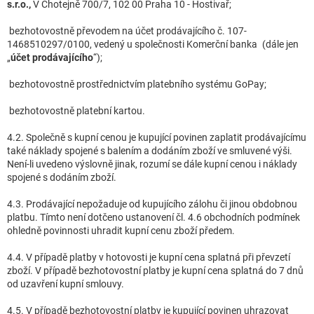
s.r.o.,
V Chotejně 700/7, 102 00 Praha 10 - Hostivař;
bezhotovostně převodem na účet prodávajícího č. 107-
1468510297/0100, vedený u společnosti Komerční banka (dále jen
„
účet prodávajícího
“);
bezhotovostně prostřednictvím platebního systému GoPay;
bezhotovostně platební kartou.
4.2. Společně s kupní cenou je kupující povinen zaplatit prodávajícímu
také náklady spojené s balením a dodáním zboží ve smluvené výši.
Není-li uvedeno výslovně jinak, rozumí se dále kupní cenou i náklady
spojené s dodáním zboží.
4.3. Prodávající nepožaduje od kupujícího zálohu či jinou obdobnou
platbu. Tímto není dotčeno ustanovení čl. 4.6 obchodních podmínek
ohledně povinnosti uhradit kupní cenu zboží předem.
4.4. V případě platby v hotovosti je kupní cena splatná při převzetí
zboží. V případě bezhotovostní platby je kupní cena splatná do 7 dnů
od uzavření kupní smlouvy.
4.5. V případě bezhotovostní platby je kupující povinen uhrazovat