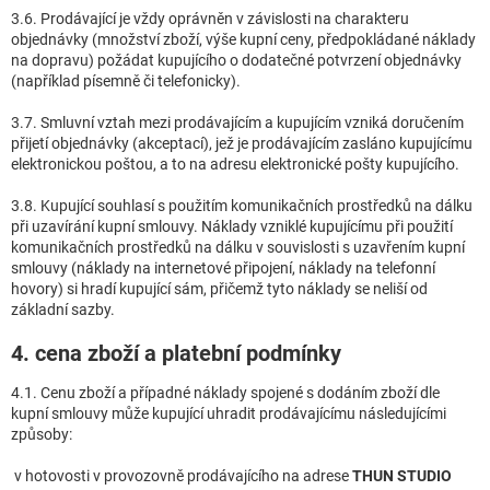
3.6. Prodávající je vždy oprávněn v závislosti na charakteru
objednávky (množství zboží, výše kupní ceny, předpokládané náklady
na dopravu) požádat kupujícího o dodatečné potvrzení objednávky
(například písemně či telefonicky).
3.7. Smluvní vztah mezi prodávajícím a kupujícím vzniká doručením
přijetí objednávky (akceptací), jež je prodávajícím zasláno kupujícímu
elektronickou poštou, a to na adresu elektronické pošty kupujícího.
3.8. Kupující souhlasí s použitím komunikačních prostředků na dálku
při uzavírání kupní smlouvy. Náklady vzniklé kupujícímu při použití
komunikačních prostředků na dálku v souvislosti s uzavřením kupní
smlouvy (náklady na internetové připojení, náklady na telefonní
hovory) si hradí kupující sám, přičemž tyto náklady se neliší od
základní sazby.
4. cena zboží a platební podmínky
4.1. Cenu zboží a případné náklady spojené s dodáním zboží dle
kupní smlouvy může kupující uhradit prodávajícímu následujícími
způsoby:
v hotovosti v provozovně prodávajícího na adrese
THUN STUDIO