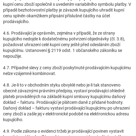
kupní cenu zboží společně s uvedením variabilního symbolu platby. V
případě bezhotovostní platby je závazek kupujícího uhradit kupní
cenu splněn okamžikem připsání příslušné částky na účet
prodávajícího.
4.6. Prodávající je oprávněn, zejména v případě, že ze strany
kupujícího nedojde k dodatečnému potvrzení objednávky (čl. 3.8),
požadovat uhrazení celé kupní ceny ještě před odesláním zboží
kupujícímu. Ustanovení § 2119 odst. 1 občanského zákoníku se
nepoužije.
4.7. Případné slevy z ceny zboží poskytnuté prodávajícím kupujícímu
nelze vzájemně kombinovat.
4.8. Je-li to v obchodním styku obvyklé nebo je-li tak stanoveno
obecně závaznými právními předpisy, vystaví prodávající ohledně
plateb prováděných na základě kupní smlouvy kupujícímu daňový
doklad – fakturu. Prodávající je plátcem daně z přidané hodnoty.
Daňový doklad – fakturu vystaví prodávající kupujícímu po uhrazení
ceny zboží a zašle jej v elektronické podobě na elektronickou adresu
kupujícího.
4.9. Podle zákona o evidenci tržeb je prodávající povinen vystavit