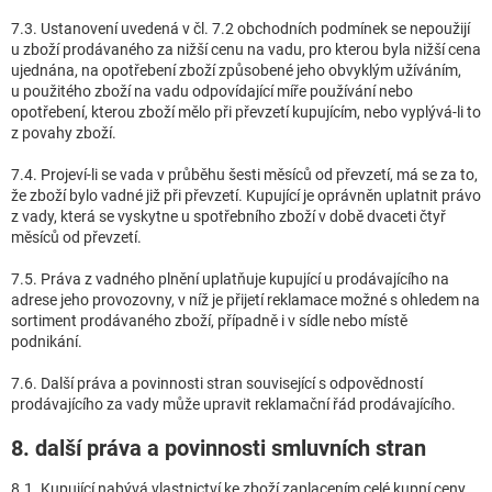
7.3. Ustanovení uvedená v čl. 7.2 obchodních podmínek se nepoužijí
u zboží prodávaného za nižší cenu na vadu, pro kterou byla nižší cena
ujednána, na opotřebení zboží způsobené jeho obvyklým užíváním,
u použitého zboží na vadu odpovídající míře používání nebo
opotřebení, kterou zboží mělo při převzetí kupujícím, nebo vyplývá-li to
z povahy zboží.
7.4. Projeví-li se vada v průběhu šesti měsíců od převzetí, má se za to,
že zboží bylo vadné již při převzetí. Kupující je oprávněn uplatnit právo
z vady, která se vyskytne u spotřebního zboží v době dvaceti čtyř
měsíců od převzetí.
7.5. Práva z vadného plnění uplatňuje kupující u prodávajícího na
adrese jeho provozovny, v níž je přijetí reklamace možné s ohledem na
sortiment prodávaného zboží, případně i v sídle nebo místě
podnikání.
7.6. Další práva a povinnosti stran související s odpovědností
prodávajícího za vady může upravit reklamační řád prodávajícího.
8. další práva a povinnosti smluvních stran
8.1. Kupující nabývá vlastnictví ke zboží zaplacením celé kupní ceny