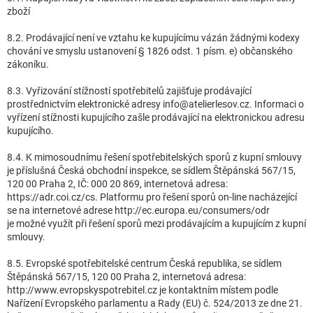
zboží
8.2. Prodávající není ve vztahu ke kupujícímu vázán žádnými kodexy
chování ve smyslu ustanovení § 1826 odst. 1 písm. e) občanského
zákoníku.
8.3. Vyřizování stížností spotřebitelů zajišťuje prodávající
prostřednictvím elektronické adresy info@atelierlesov.cz. Informaci o
vyřízení stížnosti kupujícího zašle prodávající na elektronickou adresu
kupujícího.
8.4. K mimosoudnímu řešení spotřebitelských sporů z kupní smlouvy
je příslušná Česká obchodní inspekce, se sídlem Štěpánská 567/15,
120 00 Praha 2, IČ: 000 20 869, internetová adresa:
https://adr.coi.cz/cs. Platformu pro řešení sporů on-line nacházející
se na internetové adrese http://ec.europa.eu/consumers/odr
je možné využít při řešení sporů mezi prodávajícím a kupujícím z kupní
smlouvy.
8.5. Evropské spotřebitelské centrum Česká republika, se sídlem
Štěpánská 567/15, 120 00 Praha 2, internetová adresa:
http://www.evropskyspotrebitel.cz je kontaktním místem podle
Nařízení Evropského parlamentu a Rady (EU) č. 524/2013 ze dne 21.