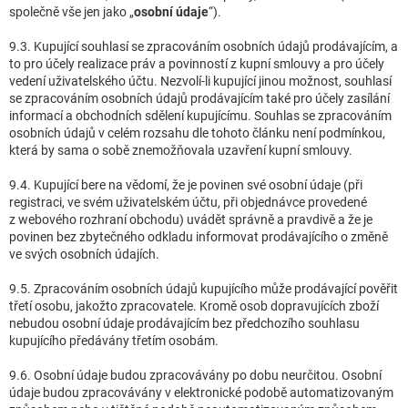
společně vše jen jako „
osobní údaje
“).
9.3. Kupující souhlasí se zpracováním osobních údajů prodávajícím, a
to pro účely realizace práv a povinností z kupní smlouvy a pro účely
vedení uživatelského účtu. Nezvolí-li kupující jinou možnost, souhlasí
se zpracováním osobních údajů prodávajícím také pro účely zasílání
informací a obchodních sdělení kupujícímu. Souhlas se zpracováním
osobních údajů v celém rozsahu dle tohoto článku není podmínkou,
která by sama o sobě znemožňovala uzavření kupní smlouvy.
9.4. Kupující bere na vědomí, že je povinen své osobní údaje (při
registraci, ve svém uživatelském účtu, při objednávce provedené
z webového rozhraní obchodu) uvádět správně a pravdivě a že je
povinen bez zbytečného odkladu informovat prodávajícího o změně
ve svých osobních údajích.
9.5. Zpracováním osobních údajů kupujícího může prodávající pověřit
třetí osobu, jakožto zpracovatele. Kromě osob dopravujících zboží
nebudou osobní údaje prodávajícím bez předchozího souhlasu
kupujícího předávány třetím osobám.
9.6. Osobní údaje budou zpracovávány po dobu neurčitou. Osobní
údaje budou zpracovávány v elektronické podobě automatizovaným