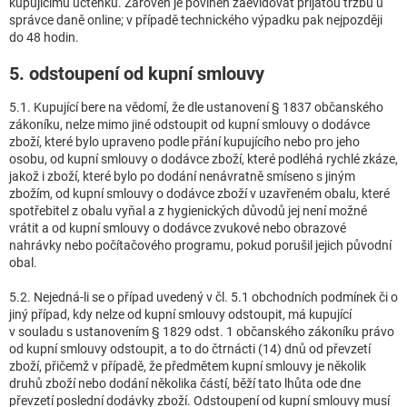
kupujícímu účtenku. Zároveň je povinen zaevidovat přijatou tržbu u
správce daně online; v případě technického výpadku pak nejpozději
do 48 hodin.
5. odstoupení od kupní smlouvy
5.1. Kupující bere na vědomí, že dle ustanovení § 1837 občanského
zákoníku, nelze mimo jiné odstoupit od kupní smlouvy o dodávce
zboží, které bylo upraveno podle přání kupujícího nebo pro jeho
osobu, od kupní smlouvy o dodávce zboží, které podléhá rychlé zkáze,
jakož i zboží, které bylo po dodání nenávratně smíseno s jiným
zbožím, od kupní smlouvy o dodávce zboží v uzavřeném obalu, které
spotřebitel z obalu vyňal a z hygienických důvodů jej není možné
vrátit a od kupní smlouvy o dodávce zvukové nebo obrazové
nahrávky nebo počítačového programu, pokud porušil jejich původní
obal.
5.2. Nejedná-li se o případ uvedený v čl. 5.1 obchodních podmínek či o
jiný případ, kdy nelze od kupní smlouvy odstoupit, má kupující
v souladu s ustanovením § 1829 odst. 1 občanského zákoníku právo
od kupní smlouvy odstoupit, a to do čtrnácti (14) dnů od převzetí
zboží, přičemž v případě, že předmětem kupní smlouvy je několik
druhů zboží nebo dodání několika částí, běží tato lhůta ode dne
převzetí poslední dodávky zboží. Odstoupení od kupní smlouvy musí