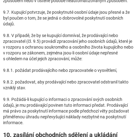
způsobem nebo v tištěné podobě neautomatizovaným způsobem.
9.7. Kupující potvrzuje, že poskytnuté osobní údaje jsou přesné a že
byl poučen o tom, že se jedná o dobrovolné poskytnutí osobních
údajů.
9.8. V případě, že by se kupující domníval, že prodávající nebo
zpracovatel (čl. 9.5) provádí zpracování jeho osobních údajů, které je
v rozporu s ochranou soukromého a osobního života kupujícího nebo
v rozporu se zákonem, zejména jsou-li osobní údaje nepřesné
s ohledem na účel jejich zpracování, může:
9.8.1. požádat prodávajícího nebo zpracovatele o vysvětlení,
9.8.2. požadovat, aby prodávající nebo zpracovatel odstranil takto
vzniklý stav.
9.9. Požádá-li kupující o informaci o zpracování svých osobních
údajů, je mu prodávající povinen tuto informaci předat. Prodávající
má právo za poskytnutí informace podle předchozí věty požadovat
přiměřenou úhradu nepřevyšující náklady nezbytné na poskytnutí
informace.
10. zasílání obchodních sdělení a ukládání