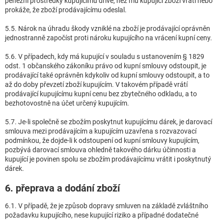
peněžní prostředky kupujícímu dříve, než mu kupující zboží vrátí nebo
prokáže, že zboží prodávajícímu odeslal.
5.5. Nárok na úhradu škody vzniklé na zboží je prodávající oprávněn
jednostranně započíst proti nároku kupujícího na vrácení kupní ceny.
5.6. V případech, kdy má kupující v souladu s ustanovením § 1829
odst. 1 občanského zákoníku právo od kupní smlouvy odstoupit, je
prodávající také oprávněn kdykoliv od kupní smlouvy odstoupit, a to
až do doby převzetí zboží kupujícím. V takovém případě vrátí
prodávající kupujícímu kupní cenu bez zbytečného odkladu, a to
bezhotovostně na účet určený kupujícím.
5.7. Je-li společně se zbožím poskytnut kupujícímu dárek, je darovací
smlouva mezi prodávajícím a kupujícím uzavřena s rozvazovací
podmínkou, že dojde-li k odstoupení od kupní smlouvy kupujícím,
pozbývá darovací smlouva ohledně takového dárku účinnosti a
kupující je povinen spolu se zbožím prodávajícímu vrátit i poskytnutý
dárek.
6. přeprava a dodání zboží
6.1. V případě, že je způsob dopravy smluven na základě zvláštního
požadavku kupujícího, nese kupující riziko a případné dodatečné