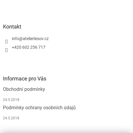
í
Kontakt
info
@
atelierlesov.cz
+420 602 256 717
Informace pro Vás
Obchodní podmínky
24.5.2018
Podmínky ochrany osobních údajů
24.5.2018