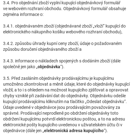
3.4. Pro objednání zboží vyplní kupující objednávkový formulář
ve webovém rozhraní obchodu. Objednávkový formulář obsahuje
zejména informace o:
3.4.1. objednávaném zboží (objednávané zboží „vloží“ kupující do
elektronického nákupního košíku webového rozhraní obchodu),
3.4.2. způsobu úhrady kupní ceny zboží, údaje o požadovaném
způsobu doručení objednávaného zboží a
3.4.3. informace o nákladech spojených s dodáním zboží (dále
společně jen jako „
objednávka
“).
3.5. Před zasláním objednávky prodávajícímu je kupujícímu
umožněno zkontrolovat a měnit údaje, které do objednávky kupující
vložil, a to i s ohledem na možnost kupujícího zjišťovat a opravovat
chyby vzniklé při zadávání dat do objednávky. Objednávku odešle
kupující prodávajícímu kliknutím na tlačítko „Odeslat objednávku“.
Údaje uvedené v objednávce jsou prodávajícím považovány za
správné. Prodávající neprodleně po obdržení objednávky toto
obdržení kupujícímu potvrdí elektronickou poštou, a to na adresu
elektronické pošty kupujícího uvedenou v uživatelském účtu či v
objednávce (dále jen „
elektronická adresa kupujícího
“).