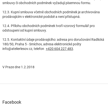
smlouvy či obchodních podmínek vyžadují písemnou formu.
12.3. Kupní smlouva včetně obchodních podmínek je archivována
prodávajícím v elektronické podobě a není přístupná.
12.4. Přílohu obchodních podmínek tvoří vzorový formulář pro
odstoupení od kupní smlouvy.
12.5. Kontaktní údaje prodávajícího: adresa pro doručování Radlická
180/50, Praha 5 - Smíchov, adresa elektronické pošty
info@atelierlesov.cz, telefon
+420 604 227 483
.
V Praze dne 1.2.2018
Z
á
p
a
Facebook
t