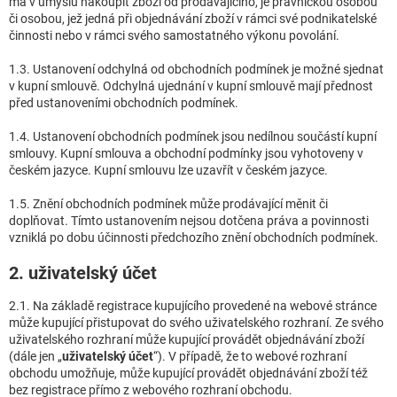
má v úmyslu nakoupit zboží od prodávajícího, je právnickou osobou
či osobou, jež jedná při objednávání zboží v rámci své podnikatelské
činnosti nebo v rámci svého samostatného výkonu povolání.
1.3. Ustanovení odchylná od obchodních podmínek je možné sjednat
v kupní smlouvě. Odchylná ujednání v kupní smlouvě mají přednost
před ustanoveními obchodních podmínek.
1.4. Ustanovení obchodních podmínek jsou nedílnou součástí kupní
smlouvy. Kupní smlouva a obchodní podmínky jsou vyhotoveny v
českém jazyce. Kupní smlouvu lze uzavřít v českém jazyce.
1.5. Znění obchodních podmínek může prodávající měnit či
doplňovat. Tímto ustanovením nejsou dotčena práva a povinnosti
vzniklá po dobu účinnosti předchozího znění obchodních podmínek.
2. uživatelský účet
2.1. Na základě registrace kupujícího provedené na webové stránce
může kupující přistupovat do svého uživatelského rozhraní. Ze svého
uživatelského rozhraní může kupující provádět objednávání zboží
(dále jen „
uživatelský účet
“). V případě, že to webové rozhraní
obchodu umožňuje, může kupující provádět objednávání zboží též
bez registrace přímo z webového rozhraní obchodu.