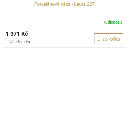
Porcelánová váza - Laura 227
K dispozici
1 371 Kč
Do košíku
Měrná
1 371 Kč / 1 ks
cena: