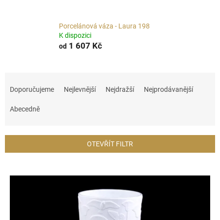
Porcelánová váza - Laura 198
K dispozici
1 607 Kč
od
Ř
a
Doporučujeme
Nejlevnější
Nejdražší
Nejprodávanější
z
e
Abecedně
n
í
p
OTEVŘÍT FILTR
r
o
V
d
ý
u
p
k
i
t
s
ů