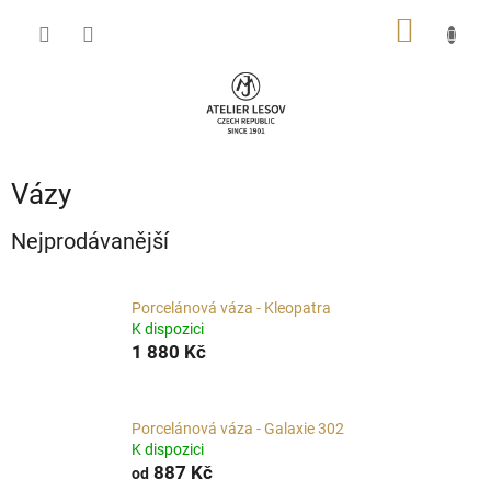
Přejít
NÁKUP
na
obsah
KOŠÍK
Vázy
Nejprodávanější
Porcelánová váza - Kleopatra
K dispozici
1 880 Kč
Porcelánová váza - Galaxie 302
K dispozici
887 Kč
od