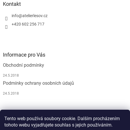
k
Kontakt
y
v
info
@
atelierlesov.cz
ý
p
+420 602 256 717
i
s
u
Informace pro Vás
Obchodní podmínky
24.5.2018
Podmínky ochrany osobních údajů
24.5.2018
Pусский
Tento web používá soubory cookie. Dalším procházením
tohoto webu vyjadřujete souhlas s jejich používáním.