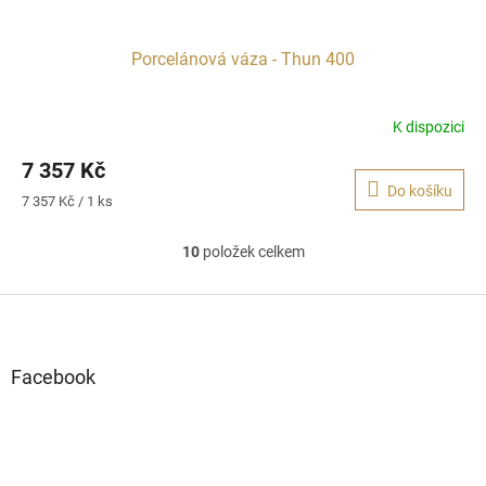
Porcelánová váza - Thun 400
K dispozici
7 357 Kč
Do košíku
Měrná
7 357 Kč / 1 ks
cena:
10
položek celkem
O
v
l
Z
á
á
d
p
a
a
Facebook
c
t
í
í
p
r
v