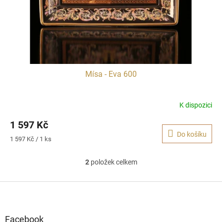
Mísa - Eva 600
K dispozici
1 597 Kč
Do košíku
Měrná
1 597 Kč / 1 ks
cena:
2
položek celkem
O
v
l
Z
á
á
d
p
a
a
Facebook