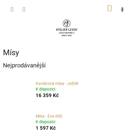
Přejít
NÁKUP
na
obsah
KOŠÍK
Mísy
Nejprodávanější
Kaviárová mísa - Ještěr
K dispozici
16 359 Kč
Mísa - Eva 600
K dispozici
1 597 Kč