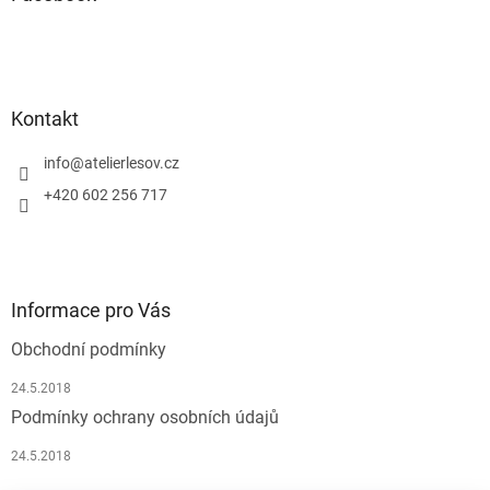
c
t
í
í
p
r
v
k
Kontakt
y
v
info
@
atelierlesov.cz
ý
p
+420 602 256 717
i
s
u
Informace pro Vás
Obchodní podmínky
24.5.2018
Podmínky ochrany osobních údajů
24.5.2018