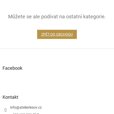
Můžete se ale podívat na ostatní kategorie.
ZPĚT DO OBCHODU
Z
á
p
a
Facebook
t
í
Kontakt
info
@
atelierlesov.cz