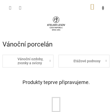
Přejít
NÁKUP
na
obsah
KOŠÍK
Vánoční porcelán
Vánoční ozdoby,
Etážové podnosy
zvonky a svícny
Produkty teprve připravujeme.