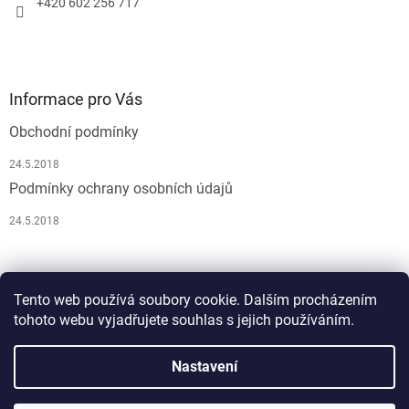
+420 602 256 717
Informace pro Vás
Obchodní podmínky
24.5.2018
Podmínky ochrany osobních údajů
24.5.2018
Pусский
Tento web používá soubory cookie. Dalším procházením
tohoto webu vyjadřujete souhlas s jejich používáním.
Nastavení
Vytvořil Shoptet