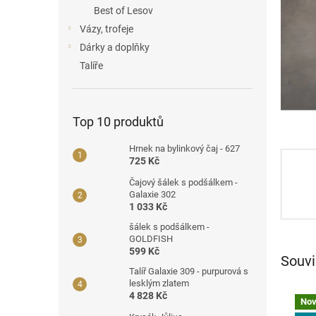
a
Best of Lesov
n
Vázy, trofeje
e
Dárky a doplňky
l
Talíře
Top 10 produktů
Hrnek na bylinkový čaj - 627
725 Kč
Čajový šálek s podšálkem -
Galaxie 302
1 033 Kč
šálek s podšálkem -
GOLDFISH
599 Kč
Souvi
Talíř Galaxie 309 - purpurová s
lesklým zlatem
4 828 Kč
Nov