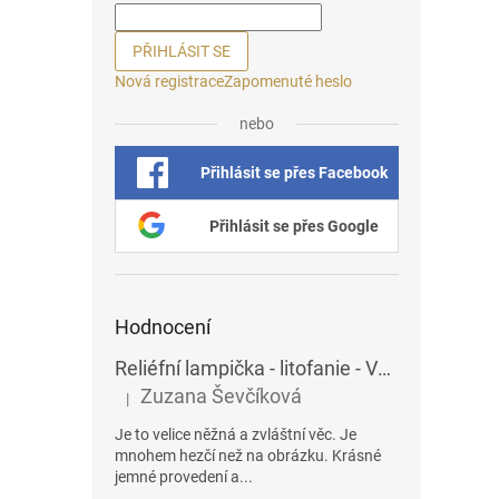
PŘIHLÁSIT SE
Nová registrace
Zapomenuté heslo
nebo
Přihlásit se přes Facebook
Přihlásit se přes Google
Hodnocení
Reliéfní lampička - litofanie - Vážky
Zuzana Ševčíková
|
Hodnocení produktu je 5 z 5 hvězdiček.
Je to velice něžná a zvláštní věc. Je
mnohem hezčí než na obrázku. Krásné
jemné provedení a...