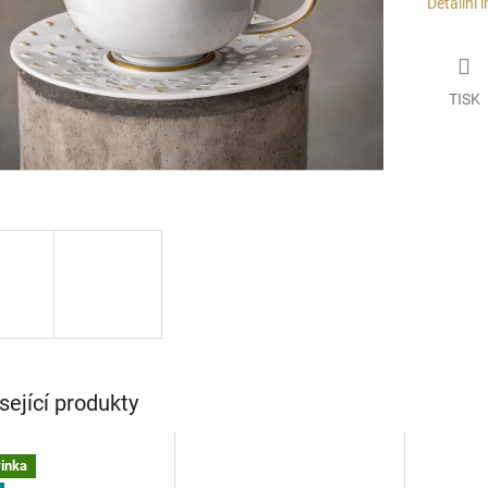
Detailní 
TISK
sející produkty
inka