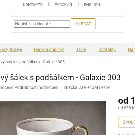
KONTAKTY
PУССКИЙ
ENGLISH
HLEDAT
Vázy, trofeje
Dárky a doplňky
Talíře
Kontakty
Nap
vý šálek s podšálkem - Galaxie 303
vý šálek s podšálkem - Galaxie 303
né
noceno
Podrobnosti hodnocení
Značka:
Atelier JM Lesov
ní
od
1
u
od
898 K
Měrná
cena:
ZVOLT
ek.