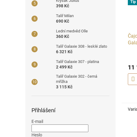
Krysák Jůlius
Tip
398 Kč
Talíř Milan
690 Kč
Lední medvěd Olle
Čajo
360 Kč
Gal
Talíř Galaxie 308 - lesklé zlato
6 321 Kč
Talíř Galaxie 307 - platina
11 
2 499 Kč
Talíř Galaxie 302 - černá
mřížka
3 115 Kč
Vari
Přihlášení
E-mail
Heslo