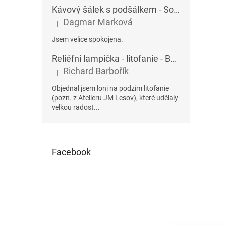
Kávový šálek s podšálkem - Sophia 432AU
Dagmar Marková
|
Hodnocení produktu je 5 z 5 hvězdiček.
Jsem velice spokojena.
Reliéfní lampička - litofanie - Betlém
Richard Barbořík
|
Hodnocení produktu je 5 z 5 hvězdiček.
Objednal jsem loni na podzim litofanie
(pozn. z Atelieru JM Lesov), které udělaly
velkou radost...
Z
á
p
Facebook
a
t
í