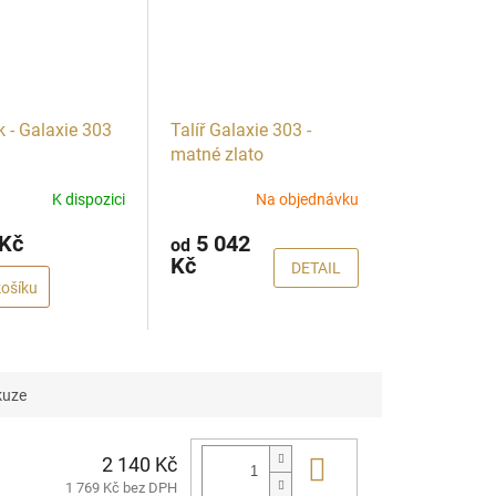
k - Galaxie 303
Talíř Galaxie 303 -
matné zlato
K dispozici
Na objednávku
 Kč
5 042
od
Kč
DETAIL
košíku
kuze
2 140 Kč
Do košíku
1 769 Kč bez DPH