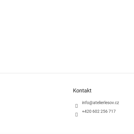
Kontakt
info
@
atelierlesov.cz
+420 602 256 717