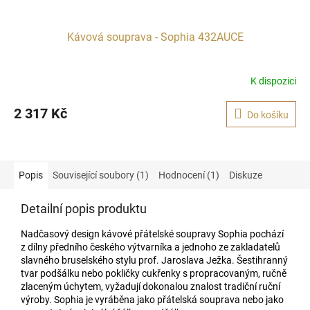
Kávová souprava - Sophia 432AUCE
K dispozici
2 317 Kč
Do košíku
Popis
Související soubory (1)
Hodnocení (1)
Diskuze
Detailní popis produktu
Nadčasový design kávové přátelské soupravy Sophia pochází
z dílny předního českého výtvarníka a jednoho ze zakladatelů
slavného bruselského stylu prof. Jaroslava Ježka. Šestihranný
tvar podšálku nebo pokličky cukřenky s propracovaným, ručně
zlaceným úchytem, vyžadují dokonalou znalost tradiční ruční
výroby. Sophia je vyráběna jako přátelská souprava nebo jako