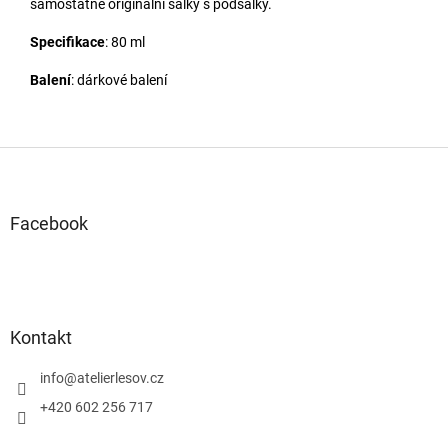
samostatné originální šálky s podšálky.
Specifikace
: 80 ml
Balení
: dárkové balení
Z
á
p
a
Facebook
t
í
Kontakt
info
@
atelierlesov.cz
+420 602 256 717