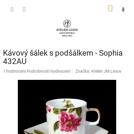
Přejít
NÁKUP
na
obsah
KOŠÍK
Kávový šálek s podšálkem - Sophia
432AU
Průměrné
1 hodnocení
Podrobnosti hodnocení
Značka:
Atelier JM Lesov
hodnocení
produktu
je
5,0
z
5
hvězdiček.