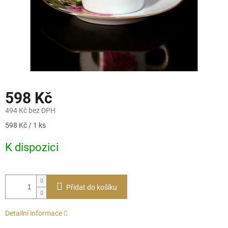
598 Kč
494 Kč bez DPH
Měrná
598 Kč / 1 ks
cena:
K dispozici
Přidat do košíku
Detailní informace