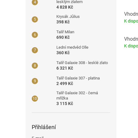
lesklým zlatem
4 828 Kč
Vhodné
Krysák Jůlius
K dispo
398 Kč
Talíř Milan
690 Kč
Vhodné
K dispo
Lední medvěd Olle
360 Kč
Talíř Galaxie 308 - lesklé zlato
6 321 Kč
Talíř Galaxie 307 - platina
2 499 Kč
Talíř Galaxie 302 - černá
mřížka
3 115 Kč
Přihlášení