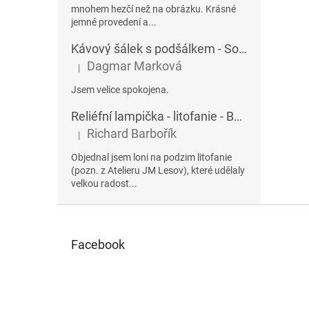
mnohem hezčí než na obrázku. Krásné
jemné provedení a...
Kávový šálek s podšálkem - Sophia 432AU
Dagmar Marková
|
Hodnocení produktu je 5 z 5 hvězdiček.
Jsem velice spokojena.
Reliéfní lampička - litofanie - Betlém
Richard Barbořík
|
Hodnocení produktu je 5 z 5 hvězdiček.
Objednal jsem loni na podzim litofanie
(pozn. z Atelieru JM Lesov), které udělaly
velkou radost...
Z
á
p
Facebook
a
t
í