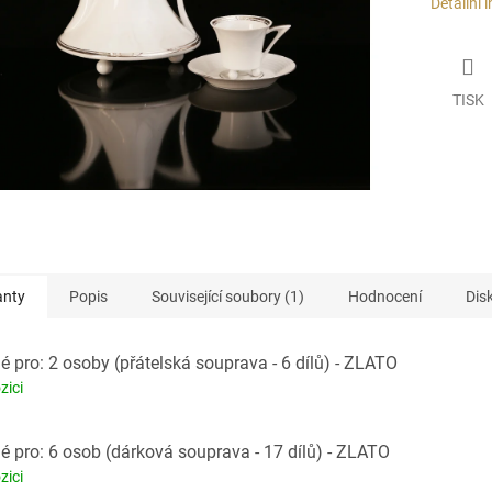
Detailní 
TISK
anty
Popis
Související soubory (1)
Hodnocení
Dis
 pro: 2 osoby (přátelská souprava - 6 dílů) - ZLATO
zici
 pro: 6 osob (dárková souprava - 17 dílů) - ZLATO
zici