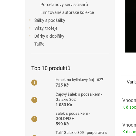
a
Porcelánový servis císařů
n
Limitované autorské kolekce
e
Šálky s podšálky
l
Vázy, trofeje
Dárky a doplňky
Talíře
Top 10 produktů
Hrnek na bylinkový čaj - 627
Vari
725 Kč
Čajový šálek s podšálkem -
Galaxie 302
Vhodné
1 033 Kč
K dispo
šálek s podšálkem -
GOLDFISH
599 Kč
Vhodné
K dispo
Talíř Galaxie 309 - purpurová s