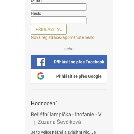
E-mail
Heslo
PŘIHLÁSIT SE
Nová registrace
Zapomenuté heslo
nebo
Přihlásit se přes Facebook
Přihlásit se přes Google
Hodnocení
Reliéfní lampička - litofanie - Vážky
Zuzana Ševčíková
|
Hodnocení produktu je 5 z 5 hvězdiček.
Je to velice něžná a zvláštní věc. Je