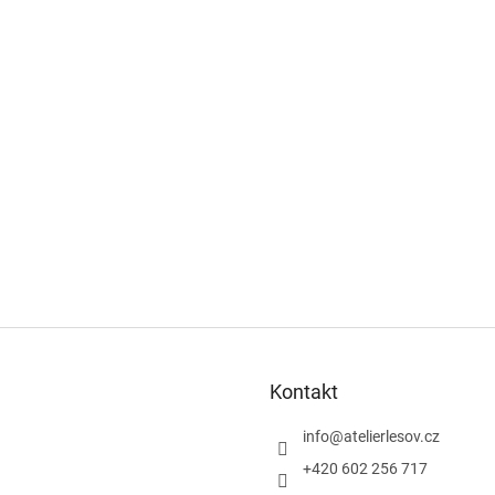
Kontakt
info
@
atelierlesov.cz
+420 602 256 717