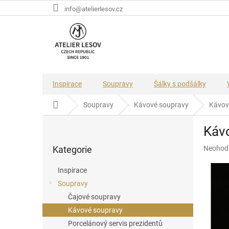
Přejít
info@atelierlesov.cz
na
obsah
Inspirace
Soupravy
Šálky s podšálky
Domů
Soupravy
Kávové soupravy
Kávová
P
Kávo
o
Přeskočit
s
Průměr
Kategorie
Neohod
kategorie
t
hodnoce
r
produkt
Inspirace
a
je
Soupravy
n
0,0
z
Čajové soupravy
n
5
í
Kávové soupravy
hvězdič
p
Porcelánový servis prezidentů