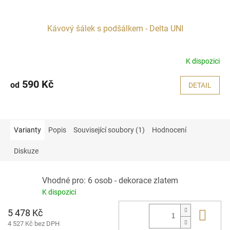
Kávový šálek s podšálkem - Delta UNI
K dispozici
590 Kč
od
DETAIL
Varianty
Popis
Související soubory (1)
Hodnocení
Diskuze
Vhodné pro: 6 osob - dekorace zlatem
K dispozici
5 478 Kč
Do 
4 527 Kč bez DPH