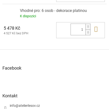
Vhodné pro: 6 osob - dekorace platinou
K dispozici
5 478 Kč
Do 
4 527 Kč bez DPH
Z
á
p
a
Facebook
t
í
Kontakt
info
@
atelierlesov.cz