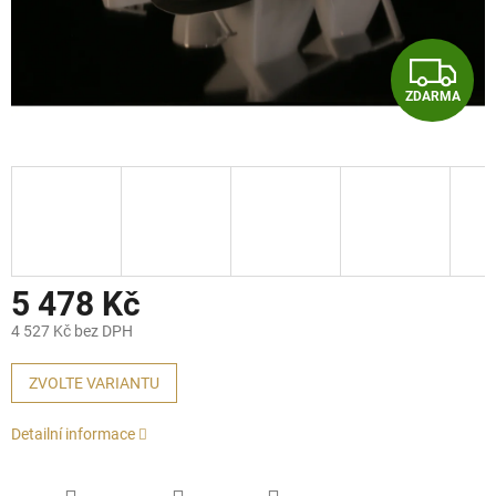
Z
ZDARMA
D
A
R
M
A
5 478 Kč
4 527 Kč bez DPH
Měrná
cena:
ZVOLTE VARIANTU
Detailní informace