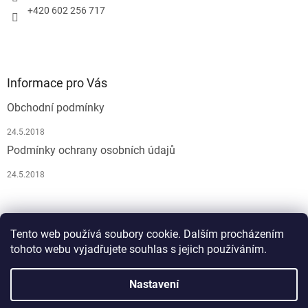
+420 602 256 717
Informace pro Vás
Obchodní podmínky
24.5.2018
Podmínky ochrany osobních údajů
24.5.2018
Pусский
Tento web používá soubory cookie. Dalším procházením
tohoto webu vyjadřujete souhlas s jejich používáním.
Nastavení
Vytvořil Shoptet