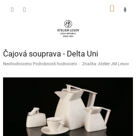
Přejít
NÁKUP
na
obsah
KOŠÍK
Čajová souprava - Delta Uni
Průměrné
Neohodnoceno
Podrobnosti hodnocení
Značka:
Atelier JM Lesov
hodnocení
produktu
je
0,0
z
5
hvězdiček.