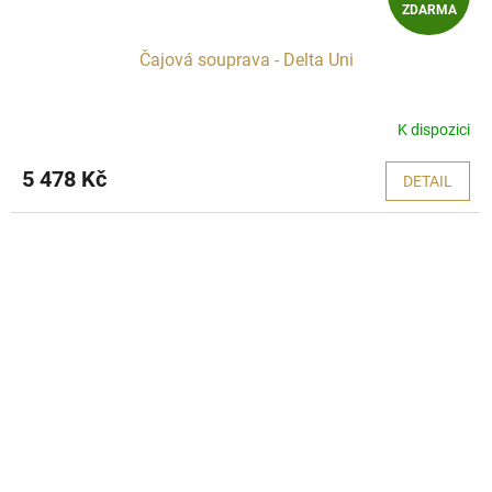
ZDARMA
D
Čajová souprava - Delta Uni
A
R
K dispozici
M
5 478 Kč
DETAIL
A