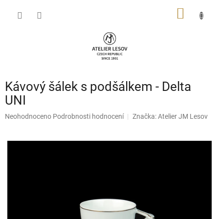
Přejít
NÁKUP
na
obsah
KOŠÍK
Kávový šálek s podšálkem - Delta
UNI
Průměrné
Neohodnoceno
Podrobnosti hodnocení
Značka:
Atelier JM Lesov
hodnocení
produktu
je
0,0
z
5
hvězdiček.