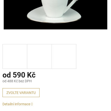
od
590 Kč
od
488 Kč
bez DPH
Měrná
cena:
ZVOLTE VARIANTU
Detailní informace