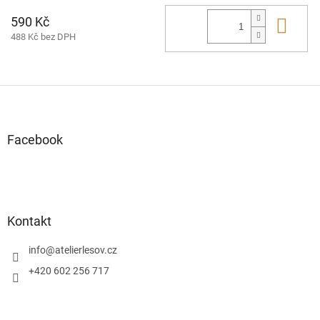
590 Kč
Do 
488 Kč bez DPH
Z
á
p
a
Facebook
t
í
Kontakt
info
@
atelierlesov.cz
+420 602 256 717