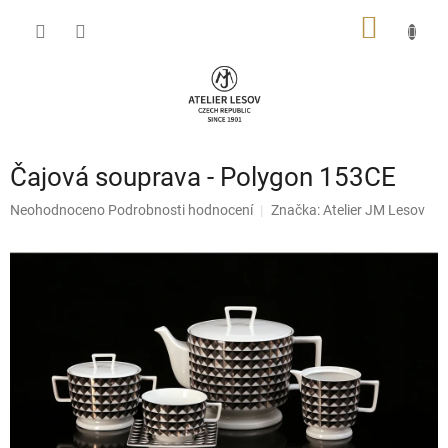
Přejít
NÁKUP
na
obsah
KOŠÍK
Čajová souprava - Polygon 153CE
Průměrné
Neohodnoceno
Podrobnosti hodnocení
Značka:
Atelier JM Lesov
hodnocení
produktu
je
0,0
z
5
hvězdiček.