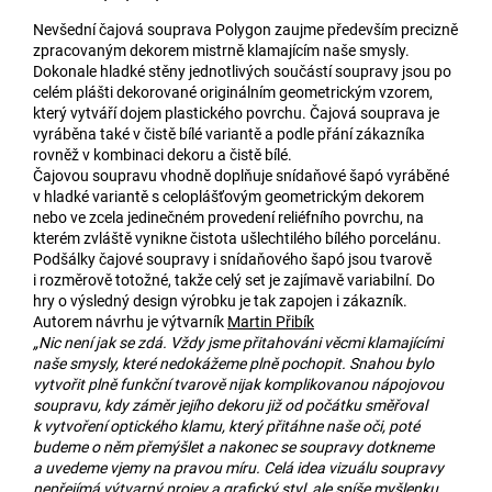
Nevšední čajová souprava Polygon zaujme především precizně
zpracovaným dekorem mistrně klamajícím naše smysly.
Dokonale hladké stěny jednotlivých součástí soupravy jsou po
celém plášti dekorované originálním geometrickým vzorem,
který vytváří dojem plastického povrchu. Čajová souprava je
vyráběna také v čistě bílé variantě a podle přání zákazníka
rovněž v kombinaci dekoru a čistě bílé.
Čajovou soupravu vhodně doplňuje snídaňové šapó vyráběné
v hladké variantě s celoplášťovým geometrickým dekorem
nebo ve zcela jedinečném provedení reliéfního povrchu, na
kterém zvláště vynikne čistota ušlechtilého bílého porcelánu.
Podšálky čajové soupravy i snídaňového šapó jsou tvarově
i rozměrově totožné, takže celý set je zajímavě variabilní. Do
hry o výsledný design výrobku je tak zapojen i zákazník.
Autorem návrhu je výtvarník
Martin Přibík
„Nic není jak se zdá. Vždy jsme přitahováni věcmi klamajícími
naše smysly, které nedokážeme plně pochopit. Snahou bylo
vytvořit plně funkční tvarově nijak komplikovanou nápojovou
soupravu, kdy záměr jejího dekoru již od počátku směřoval
k vytvoření optického klamu, který přitáhne naše oči, poté
budeme o něm přemýšlet a nakonec se soupravy dotkneme
a uvedeme vjemy na pravou míru. Celá idea vizuálu soupravy
nepřejímá výtvarný projev a grafický styl, ale spíše myšlenku