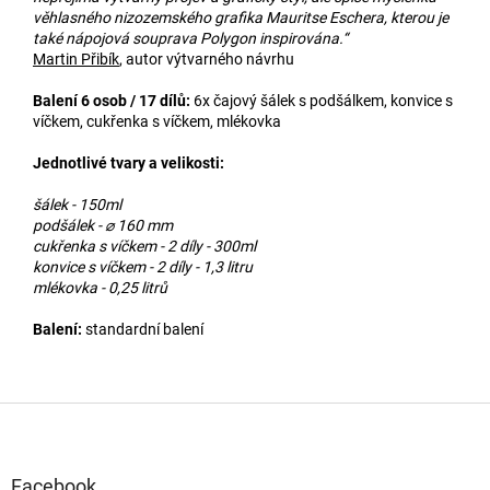
věhlasného nizozemského grafika Mauritse Eschera, kterou je
také nápojová souprava Polygon inspirována.“
Martin Přibík
, autor výtvarného návrhu
Balení 6 osob / 17 dílů:
6x čajový šálek s podšálkem, konvice s
víčkem, cukřenka s víčkem, mlékovka
Jednotlivé tvary a velikosti:
šálek - 150ml
podšálek - ⌀ 160 mm
cukřenka s víčkem - 2 díly - 300ml
konvice s víčkem - 2 díly - 1,3 litru
mlékovka - 0,25 litrů
Balení:
standardní balení
Z
á
p
a
Facebook