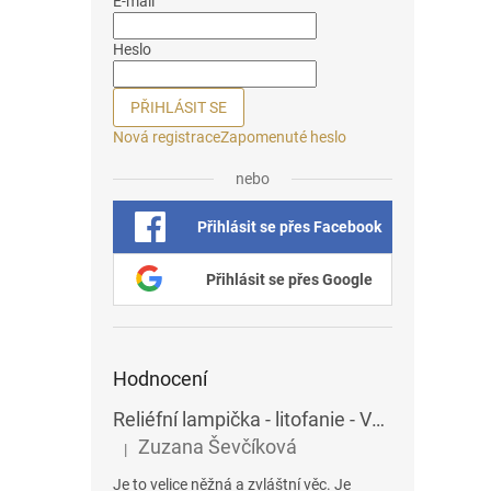
E-mail
Heslo
PŘIHLÁSIT SE
Nová registrace
Zapomenuté heslo
nebo
Přihlásit se přes Facebook
Přihlásit se přes Google
Hodnocení
Reliéfní lampička - litofanie - Vážky
Zuzana Ševčíková
|
Hodnocení produktu je 5 z 5 hvězdiček.
Je to velice něžná a zvláštní věc. Je