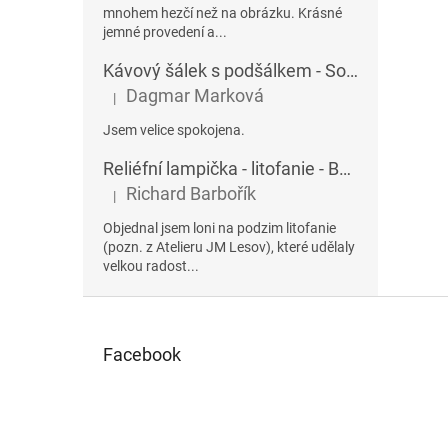
mnohem hezčí než na obrázku. Krásné
jemné provedení a...
Kávový šálek s podšálkem - Sophia 432AU
Dagmar Marková
|
Hodnocení produktu je 5 z 5 hvězdiček.
Jsem velice spokojena.
Reliéfní lampička - litofanie - Betlém
Richard Barbořík
|
Hodnocení produktu je 5 z 5 hvězdiček.
Objednal jsem loni na podzim litofanie
(pozn. z Atelieru JM Lesov), které udělaly
velkou radost...
Z
á
p
Facebook
a
t
í