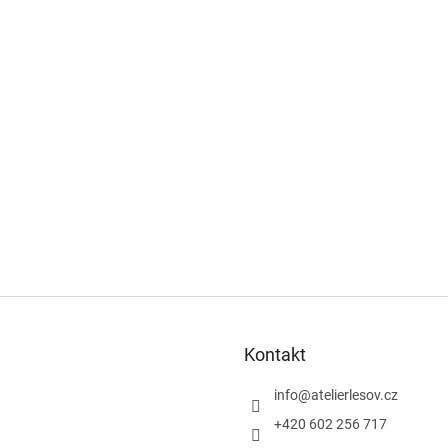
Kontakt
info
@
atelierlesov.cz
+420 602 256 717