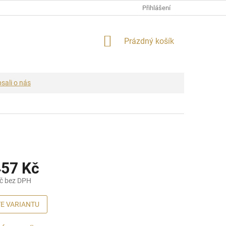
Přihlášení
NÁKUPNÍ
Prázdný košík
KOŠÍK
sali o nás
457 Kč
č bez DPH
E VARIANTU