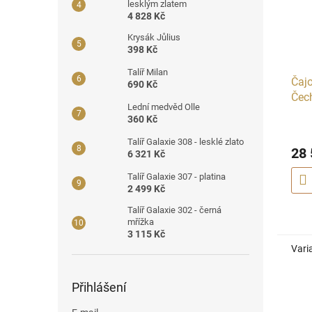
lesklým zlatem
4 828 Kč
Krysák Jůlius
398 Kč
Talíř Milan
Čajo
690 Kč
Čec
Lední medvěd Olle
360 Kč
Talíř Galaxie 308 - lesklé zlato
28 
6 321 Kč
Talíř Galaxie 307 - platina
2 499 Kč
Talíř Galaxie 302 - černá
mřížka
3 115 Kč
Vari
Přihlášení