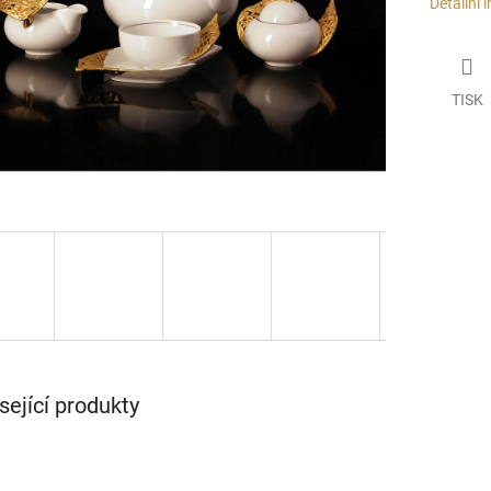
Detailní 
TISK
sející produkty