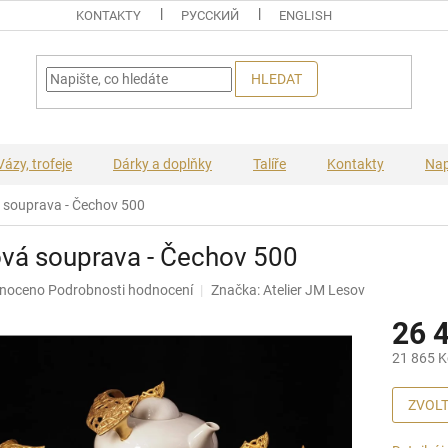
KONTAKTY
PУССКИЙ
ENGLISH
HLEDAT
Vázy, trofeje
Dárky a doplňky
Talíře
Kontakty
Nap
 souprava - Čechov 500
vá souprava - Čechov 500
né
noceno
Podrobnosti hodnocení
Značka:
Atelier JM Lesov
ní
26 
u
21 865 K
Měrná
cena:
ZVOLT
ek.