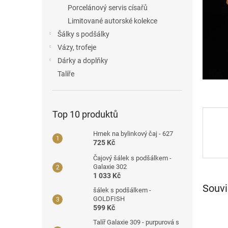
a
Porcelánový servis císařů
n
Limitované autorské kolekce
e
Šálky s podšálky
l
Vázy, trofeje
Dárky a doplňky
Talíře
Top 10 produktů
Hrnek na bylinkový čaj - 627
725 Kč
Čajový šálek s podšálkem -
Galaxie 302
1 033 Kč
Souvi
šálek s podšálkem -
GOLDFISH
599 Kč
Talíř Galaxie 309 - purpurová s