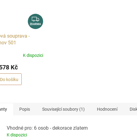
Z
D
ZDARMA
A
vá souprava -
R
hov 501
M
A
K dispozici
578 Kč
Do košíku
anty
Popis
Související soubory (1)
Hodnocení
Dis
Vhodné pro: 6 osob - dekorace zlatem
K dispozici