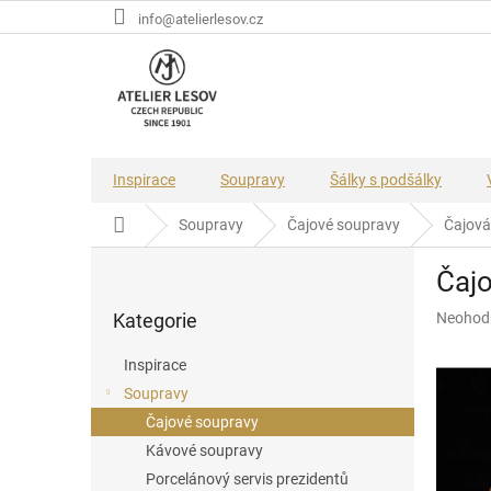
Přejít
info@atelierlesov.cz
na
obsah
Inspirace
Soupravy
Šálky s podšálky
Domů
Soupravy
Čajové soupravy
Čajová
P
Čajo
o
Přeskočit
s
Průměr
Kategorie
Neohod
kategorie
t
hodnoce
r
produkt
Inspirace
a
je
Soupravy
n
0,0
z
Čajové soupravy
n
5
í
Kávové soupravy
hvězdič
p
Porcelánový servis prezidentů