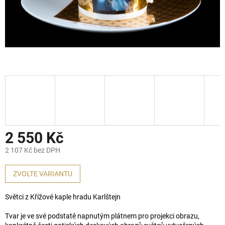
2 550 Kč
2 107 Kč bez DPH
Měrná
cena:
ZVOLTE VARIANTU
Světci z Křížové kaple hradu Karlštejn
Tvar je ve své podstatě napnutým plátnem pro projekci obrazu,