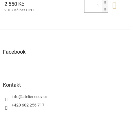
2 550 Kč
Do 
2 107 Kč bez DPH
Z
á
p
a
Facebook
t
í
Kontakt
info
@
atelierlesov.cz
+420 602 256 717