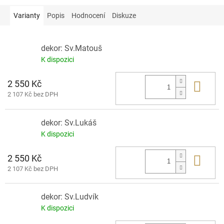
Varianty
Popis
Hodnocení
Diskuze
dekor: Sv.Matouš
K dispozici
2 550 Kč
Do 
2 107 Kč bez DPH
dekor: Sv.Lukáš
K dispozici
2 550 Kč
Do 
2 107 Kč bez DPH
dekor: Sv.Ludvík
K dispozici