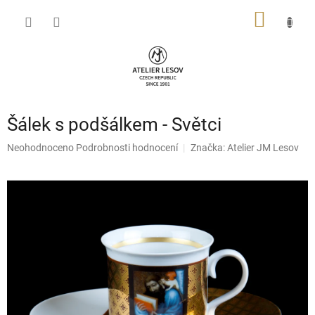
Přejít
NÁKUP
na
obsah
KOŠÍK
Šálek s podšálkem - Světci
Průměrné
Neohodnoceno
Podrobnosti hodnocení
Značka:
Atelier JM Lesov
hodnocení
produktu
je
0,0
z
5
hvězdiček.