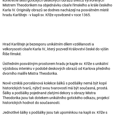
konkrétně šesti gotických deskových obrazů světců vytvořených
Mistrem Theodorikem na objednávku císaře římského a krále českého
Karla IV. Originály obrazů se dodnes nacházejí na posvátném místě
hradu Karlštejn - v kapli sv. Kříže vysvěcené v roce 1365.
Hrad Karlštejn je bezesporu unikátním dílem vzdělanosti a
velkorysosti císaře Karla IV., který pozvedl Království české do výšin
Říše římské.
Ústředním posvátným prostorem hradu je kaple sv. Kříže s unikátní
výzdobou interiéru v podobě deskových obrazů od Karlova předního
dvorního malíře Mistra Theodorika.
Nově vzniklá porcelánová kolekce šálků s podšálky nemá být kopií
historických tvarů, nýbrž svou tvarovostí má být současná, prostá.
Šálky a podšálky pojednané zlatými dekory s obrazy Mistra
Theodorika jsou tak dotekem unikátního gotického odkazu, projekcí
historických hodnot do současnosti.
Jednotlivé šálky s podšálky jsou tak upomínkou na kapli sv. Kříže s