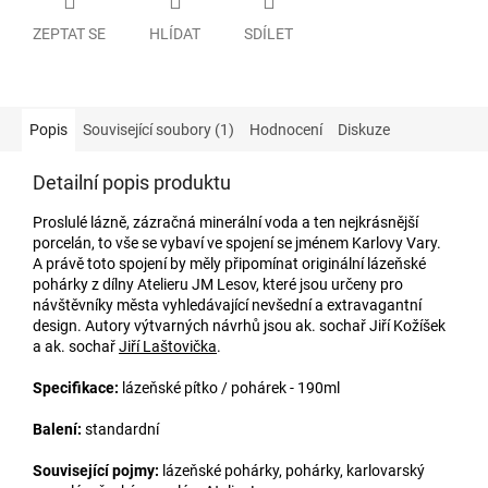
ZEPTAT SE
HLÍDAT
SDÍLET
Popis
Související soubory (1)
Hodnocení
Diskuze
Detailní popis produktu
Proslulé lázně, zázračná minerální voda a ten nejkrásnější
porcelán, to vše se vybaví ve spojení se jménem Karlovy Vary.
A právě toto spojení by měly připomínat originální lázeňské
pohárky z dílny Atelieru JM Lesov, které jsou určeny pro
návštěvníky města vyhledávající nevšední a extravagantní
design. Autory výtvarných návrhů jsou ak. sochař Jiří Kožíšek
a ak. sochař
Jiří Laštovička
.
Specifikace:
lázeňské pítko / pohárek - 190ml
Balení:
standardní
Související pojmy:
lázeňské pohárky, pohárky, karlovarský