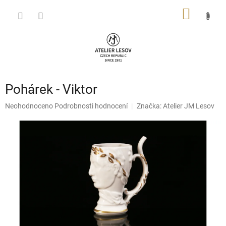
Přejít
NÁKUP
na
obsah
KOŠÍK
Pohárek - Viktor
Průměrné
Neohodnoceno
Podrobnosti hodnocení
Značka:
Atelier JM Lesov
hodnocení
produktu
je
0,0
z
5
hvězdiček.