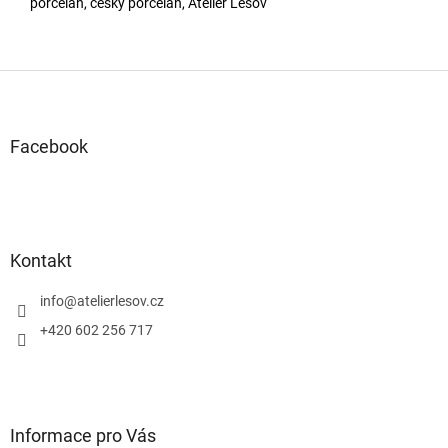
porcelán, český porcelán, Atelier Lesov
Z
á
p
a
Facebook
t
í
Kontakt
info
@
atelierlesov.cz
+420 602 256 717
Informace pro Vás