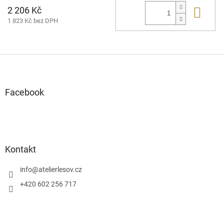
2 206 Kč
Do 
1 823 Kč bez DPH
Z
á
p
a
Facebook
t
í
Kontakt
info
@
atelierlesov.cz
+420 602 256 717