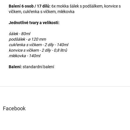
Balení 6 osob / 17 dílů:
6x mokka šálek s podšálkem, konvice s
víčkem, cukřenka s víčkem, mlékovka
Jednotlivé tvary a velikosti:
šálek - 80ml
podšálek - ⌀ 120 mm
cukřenka s víčkem - 2 díly - 140ml
konvice s víčkem - 2 díly - 0,8 litrů
mlékovka - 140ml
Balení:
standardní balení
Z
á
p
a
Facebook
t
í