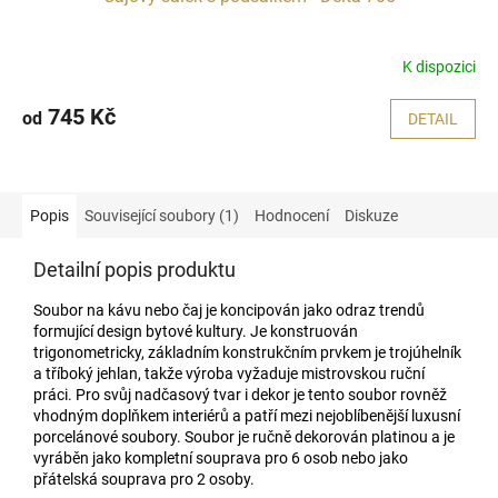
K dispozici
745 Kč
od
DETAIL
Popis
Související soubory (1)
Hodnocení
Diskuze
Detailní popis produktu
Soubor na kávu nebo čaj je koncipován jako odraz trendů
formující design bytové kultury. Je konstruován
trigonometricky, základním konstrukčním prvkem je trojúhelník
a tříboký jehlan, takže výroba vyžaduje mistrovskou ruční
práci. Pro svůj nadčasový tvar i dekor je tento soubor rovněž
vhodným doplňkem interiérů a patří mezi nejoblíbenější luxusní
porcelánové soubory. Soubor je ručně dekorován platinou a je
vyráběn jako kompletní souprava pro 6 osob nebo jako
přátelská souprava pro 2 osoby.