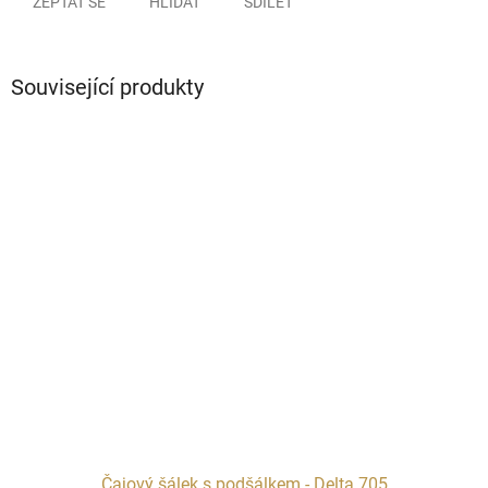
ZEPTAT SE
HLÍDAT
SDÍLET
Související produkty
Čajový šálek s podšálkem - Delta 705