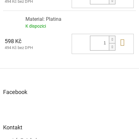
494 Kč bez DPH
Material: Platina
K dispozici
598 Kč
Do 
494 Kč bez DPH
Z
á
p
a
Facebook
t
í
Kontakt