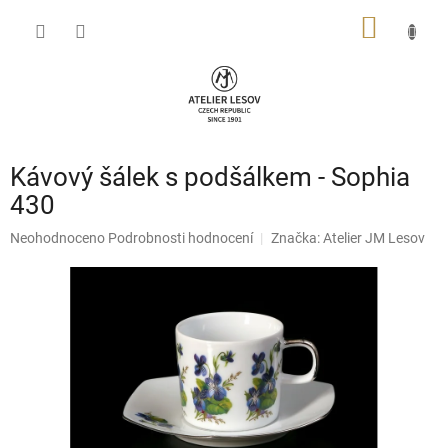
Přejít
NÁKUP
na
obsah
KOŠÍK
Kávový šálek s podšálkem - Sophia
430
Průměrné
Neohodnoceno
Podrobnosti hodnocení
Značka:
Atelier JM Lesov
hodnocení
produktu
je
0,0
z
5
hvězdiček.