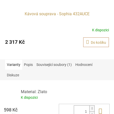
Kávová souprava - Sophia 432AUCE
K dispozici
2 317 Kč
Do košíku
Varianty
Popis
Související soubory (1)
Hodnocení
Diskuze
Material: Zlato
K dispozici
598 Kč
Do 