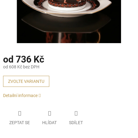
od
736 Kč
od
608 Kč
bez DPH
Měrná
cena:
ZVOLTE VARIANTU
Detailní informace
ZEPTAT SE
HLÍDAT
SDÍLET