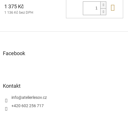
1 375 Kč
Do 
1 136 Kč bez DPH
Z
á
p
a
Facebook
t
í
Kontakt
info
@
atelierlesov.cz
+420 602 256 717