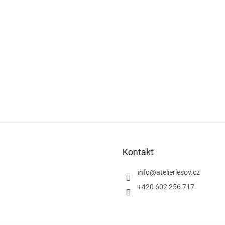
Kontakt
info
@
atelierlesov.cz
+420 602 256 717