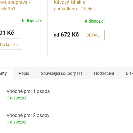
ová souprava -
Kávový šálek s
R
lisk 951
podšálkem - Obelisk
M
953
A
K dispozici
K dispozici
01 Kč
672 Kč
od
DETAIL
Do košíku
anty
Popis
Související soubory (1)
Hodnocení
Dis
Vhodné pro: 1 osoba
K dispozici
Vhodné pro: 2 osoby
K dispozici