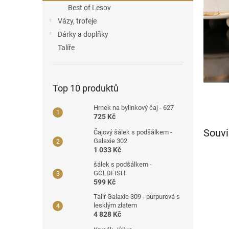
a
Best of Lesov
n
Vázy, trofeje
e
Dárky a doplňky
l
Talíře
Top 10 produktů
Hrnek na bylinkový čaj - 627
725 Kč
Souvi
Čajový šálek s podšálkem -
Galaxie 302
1 033 Kč
šálek s podšálkem -
GOLDFISH
599 Kč
Talíř Galaxie 309 - purpurová s
lesklým zlatem
4 828 Kč