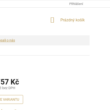
Přihlášení
NÁKUPNÍ
Prázdný košík
KOŠÍK
sali o nás
57 Kč
č
bez DPH
E VARIANTU