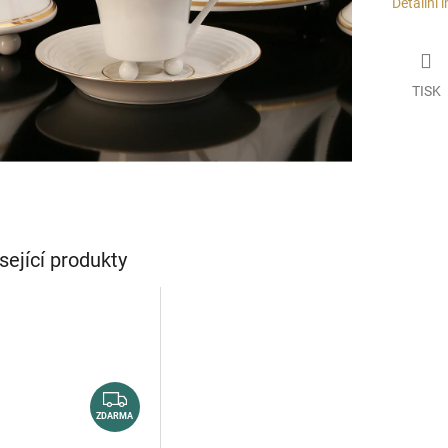
Detailní 
TISK
sející produkty
Z
D
ZDARMA
A