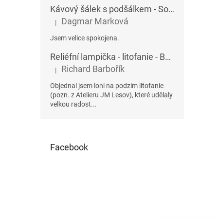
Kávový šálek s podšálkem - Sophia 432AU
Dagmar Marková
|
Hodnocení produktu je 5 z 5 hvězdiček.
Jsem velice spokojena.
Reliéfní lampička - litofanie - Betlém
Richard Barbořík
|
Hodnocení produktu je 5 z 5 hvězdiček.
Objednal jsem loni na podzim litofanie
(pozn. z Atelieru JM Lesov), které udělaly
velkou radost...
Z
á
p
Facebook
a
t
í