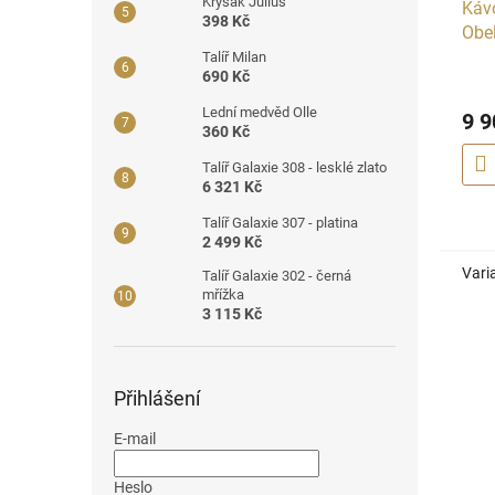
Krysák Jůlius
Káv
398 Kč
Obe
Talíř Milan
690 Kč
Lední medvěd Olle
9 9
360 Kč
Talíř Galaxie 308 - lesklé zlato
6 321 Kč
Talíř Galaxie 307 - platina
2 499 Kč
Vari
Talíř Galaxie 302 - černá
mřížka
3 115 Kč
Přihlášení
E-mail
Heslo