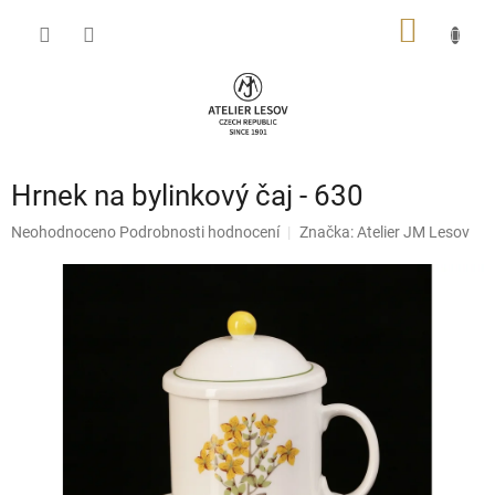
Přejít
NÁKUP
na
obsah
KOŠÍK
Hrnek na bylinkový čaj - 630
Průměrné
Neohodnoceno
Podrobnosti hodnocení
Značka:
Atelier JM Lesov
hodnocení
produktu
je
0,0
z
5
hvězdiček.