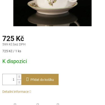
725 Kč
599 Kč bez DPH
Měrná
725 Kč / 1 ks
cena:
K dispozici
Přidat do košíku
Detailní informace