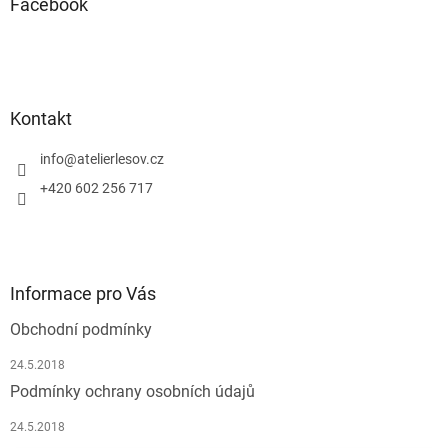
a
Facebook
t
í
Kontakt
info
@
atelierlesov.cz
+420 602 256 717
Informace pro Vás
Obchodní podmínky
24.5.2018
Podmínky ochrany osobních údajů
24.5.2018