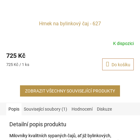
Hrnek na bylinkový čaj - 627
K dispozici
Průměrné
hodnocení
725 Kč
produktu
je
Měrná
725 Kč / 1 ks
Do košíku
5,0
cena:
z
5
hvězdiček.
ZOBRAZIT VŠECHNY SOUVISEJÍCÍ PRODUKTY
Popis
Související soubory (1)
Hodnocení
Diskuze
Detailní popis produktu
Milovníky kvalitních sypaných čajů, ať již bylinkových,