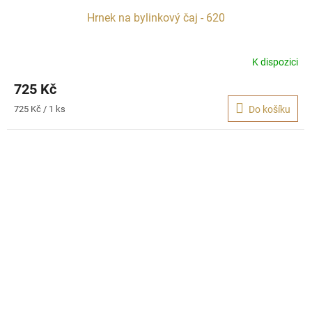
Hrnek na bylinkový čaj - 620
K dispozici
725 Kč
Měrná
725 Kč / 1 ks
Do košíku
cena: