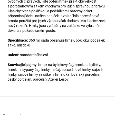
ovocných či pravých, jistě potěší hrnek praktické velikosti
s porcelánovým sítkem vhodným pro jejich správnou přípravu.
Klasický tvar s pokličkou a podšálkem i barevný dekor
připomínají dobu našich babiček. Kvalitní bílá porcelánová
hmota použitá pro jejich výrobu však dodává této klasice zcela
nový rozměr. Hrnky jsou vyráběny na zakázku ve vybraném
dekoru a požadovaném počtu.
Specifikace:
360 ml, sada obsahuje hrnek, pokličku, podšálek,
sítko, mističku
Balení:
standardní balení
Související pojmy:
hrnek na bylinkový čaj, hrnek na bylinky,
hrnek na sypaný čaj, hrnky na čaj, porcelánové hrnky, čajové
hrnky, čajové hrnky se sítkem, hrnek, karlovarský porcelán,
český porcelán, porcelán, Atelier Lesov
Z
á
p