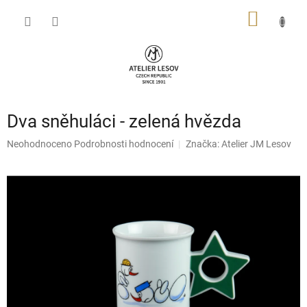
Přejít
NÁKUP
na
obsah
KOŠÍK
Dva sněhuláci - zelená hvězda
Průměrné
Neohodnoceno
Podrobnosti hodnocení
Značka:
Atelier JM Lesov
hodnocení
produktu
je
0,0
z
5
hvězdiček.