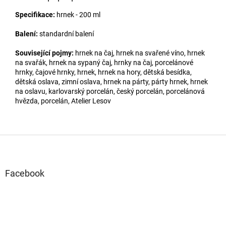
Specifikace:
hrnek - 200 ml
Balení:
standardní balení
Související pojmy:
hrnek na čaj, hrnek na svařené víno, hrnek
na svařák, hrnek na sypaný čaj, hrnky na čaj, porcelánové
hrnky, čajové hrnky, hrnek, hrnek na hory, dětská besídka,
dětská oslava, zimní oslava, hrnek na párty, párty hrnek, hrnek
na oslavu, karlovarský porcelán, český porcelán, porcelánová
hvězda, porcelán, Atelier Lesov
Z
á
p
a
Facebook
t
í