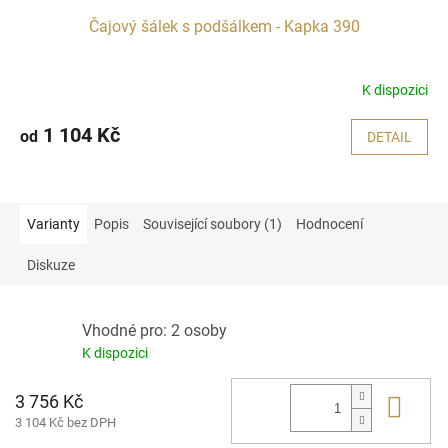
Čajový šálek s podšálkem - Kapka 390
K dispozici
1 104 Kč
od
DETAIL
Varianty
Popis
Související soubory (1)
Hodnocení
Diskuze
Vhodné pro: 2 osoby
K dispozici
3 756 Kč
Do 
3 104 Kč bez DPH