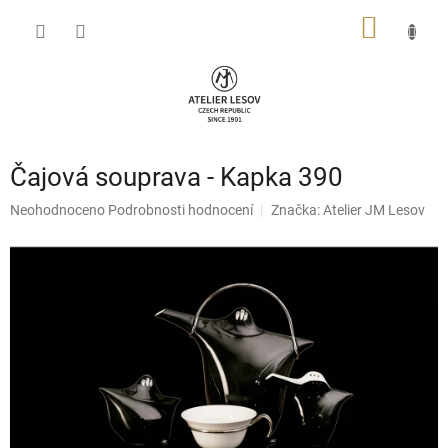
Přejít
NÁKUP
na
obsah
KOŠÍK
Čajová souprava - Kapka 390
Průměrné
Neohodnoceno
Podrobnosti hodnocení
Značka:
Atelier JM Lesov
hodnocení
produktu
je
0,0
z
5
hvězdiček.