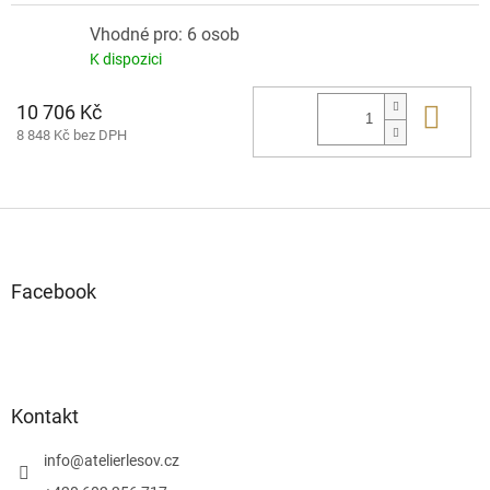
Vhodné pro: 6 osob
K dispozici
10 706 Kč
Do 
8 848 Kč bez DPH
Z
á
p
a
Facebook
t
í
Kontakt
info
@
atelierlesov.cz