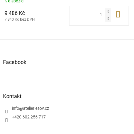
K dispozici
9 486 Kč
Do 
7 840 Kč bez DPH
Z
á
p
a
Facebook
t
í
Kontakt
info
@
atelierlesov.cz
+420 602 256 717