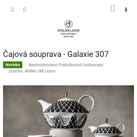
Přejít
NÁKUP
na
obsah
KOŠÍK
Čajová souprava - Galaxie 307
Průměrné
Neohodnoceno
Podrobnosti hodnocení
Novinka
hodnocení
Značka:
Atelier JM Lesov
produktu
je
0,0
z
5
hvězdiček.