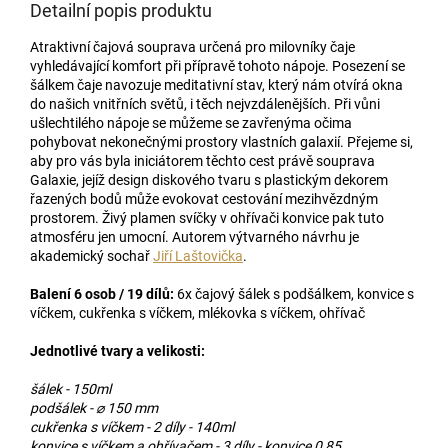
Detailní popis produktu
Atraktivní čajová souprava určená pro milovníky čaje
vyhledávající komfort při přípravě tohoto nápoje. Posezení se
šálkem čaje navozuje meditativní stav, který nám otvírá okna
do našich vnitřních světů, i těch nejvzdálenějších. Při vůni
ušlechtilého nápoje se můžeme se zavřenýma očima
pohybovat nekonečnými prostory vlastních galaxií. Přejeme si,
aby pro vás byla iniciátorem těchto cest právě souprava
Galaxie, jejíž design diskového tvaru s plastickým dekorem
řazených bodů může evokovat cestování mezihvězdným
prostorem. Živý plamen svíčky v ohřívači konvice pak tuto
atmosféru jen umocní. Autorem výtvarného návrhu je
akademický sochař
Jiří Laštovička
.
Balení 6 osob / 19 dílů:
6x čajový šálek s podšálkem, konvice s
víčkem, cukřenka s víčkem, mlékovka s víčkem, ohřívač
Jednotlivé tvary a velikosti:
šálek - 150ml
podšálek - ⌀ 150 mm
cukřenka s víčkem - 2 díly - 140ml
konvice s víčkem a ohřívačem - 3 díly - konvice 0,85