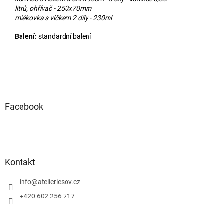
litrů,
ohřívač - 250x70mm
mlékovka s víčkem 2 díly - 230ml
Balení:
standardní balení
Z
á
p
a
Facebook
t
í
Kontakt
info
@
atelierlesov.cz
+420 602 256 717