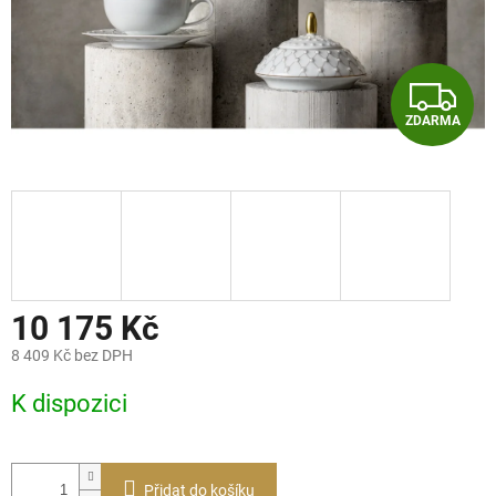
Z
ZDARMA
D
A
R
M
A
10 175 Kč
8 409 Kč bez DPH
Měrná
K dispozici
cena:
Přidat do košíku