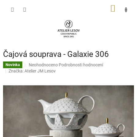
Přejít
NÁKUP
na
obsah
KOŠÍK
Čajová souprava - Galaxie 306
Průměrné
Neohodnoceno
Podrobnosti hodnocení
Novinka
hodnocení
Značka:
Atelier JM Lesov
produktu
je
0,0
z
5
hvězdiček.