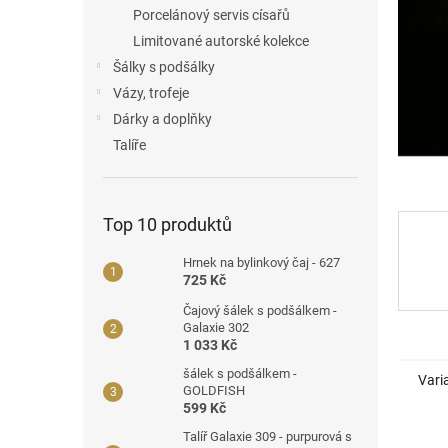
a
Porcelánový servis císařů
n
Limitované autorské kolekce
e
Šálky s podšálky
l
Vázy, trofeje
Dárky a doplňky
Talíře
Top 10 produktů
Hrnek na bylinkový čaj - 627
725 Kč
Čajový šálek s podšálkem -
Galaxie 302
1 033 Kč
šálek s podšálkem -
Vari
GOLDFISH
599 Kč
Talíř Galaxie 309 - purpurová s