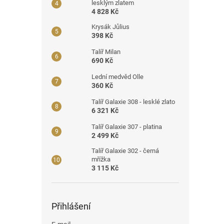
lesklým zlatem
4 828 Kč
Krysák Jůlius
398 Kč
Talíř Milan
690 Kč
Lední medvěd Olle
360 Kč
Talíř Galaxie 308 - lesklé zlato
6 321 Kč
Talíř Galaxie 307 - platina
2 499 Kč
Talíř Galaxie 302 - černá
mřížka
3 115 Kč
Přihlášení