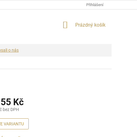
Přihlášení
NÁKUPNÍ
Prázdný košík
KOŠÍK
sali o nás
155 Kč
č bez DPH
E VARIANTU