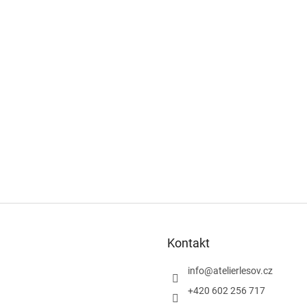
Kontakt
info
@
atelierlesov.cz
+420 602 256 717