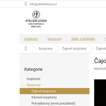
Přejít
info@atelierlesov.cz
na
obsah
Inspirace
Soupravy
Šálky s podšálky
Domů
Soupravy
Čajové soupravy
Čajová
P
Čajo
o
Přeskočit
s
Průměr
Kategorie
Neohod
kategorie
t
hodnoce
r
produkt
Inspirace
a
je
Soupravy
n
0,0
z
Čajové soupravy
n
5
í
Kávové soupravy
hvězdič
p
Porcelánový servis prezidentů