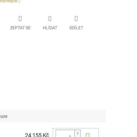
informace
ZEPTAT SE
HLÍDAT
SDÍLET
kuze
24 155 Kč
Do košíku