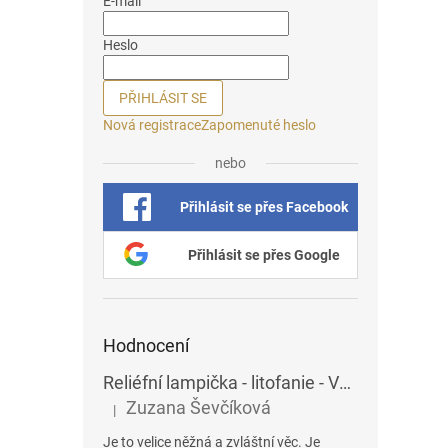
E-mail
Heslo
PŘIHLÁSIT SE
Nová registrace
Zapomenuté heslo
nebo
Přihlásit se přes Facebook
Přihlásit se přes Google
Hodnocení
Reliéfní lampička - litofanie - Vážky
Zuzana Ševčíková
|
Hodnocení produktu je 5 z 5 hvězdiček.
Je to velice něžná a zvláštní věc. Je