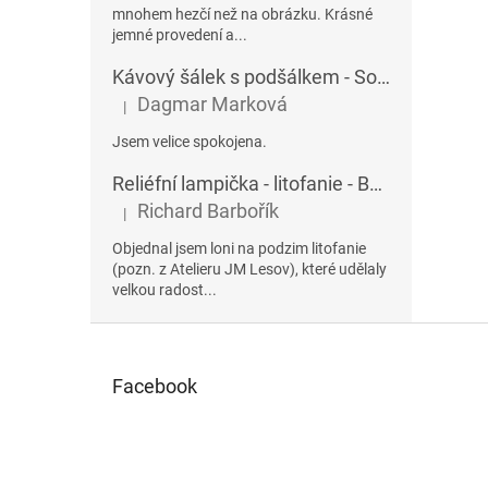
mnohem hezčí než na obrázku. Krásné
jemné provedení a...
Kávový šálek s podšálkem - Sophia 432AU
Dagmar Marková
|
Hodnocení produktu je 5 z 5 hvězdiček.
Jsem velice spokojena.
Reliéfní lampička - litofanie - Betlém
Richard Barbořík
|
Hodnocení produktu je 5 z 5 hvězdiček.
Objednal jsem loni na podzim litofanie
(pozn. z Atelieru JM Lesov), které udělaly
velkou radost...
Z
á
p
Facebook
a
t
í