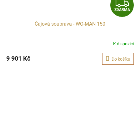
Z
ZDARMA
D
Čajová souprava - WO-MAN 150
A
R
K dispozici
M
9 901 Kč
Do košíku
A