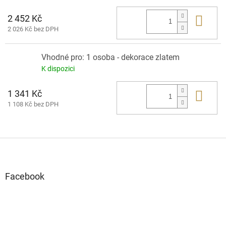
2 452 Kč
Do 
2 026 Kč bez DPH
Vhodné pro: 1 osoba - dekorace zlatem
K dispozici
1 341 Kč
Do 
1 108 Kč bez DPH
Z
á
p
a
Facebook
t
í