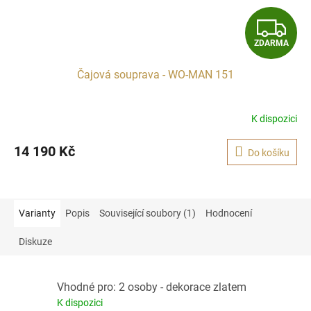
Z
ZDARMA
D
Čajová souprava - WO-MAN 151
A
R
K dispozici
M
14 190 Kč
Do košíku
A
Varianty
Popis
Související soubory (1)
Hodnocení
Diskuze
Vhodné pro: 2 osoby - dekorace zlatem
K dispozici