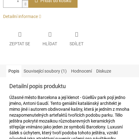
Přidat do košíku
Detailní informace
ZEPTAT SE
HLÍDAT
SDÍLET
Popis
Související soubory (1)
Hodnocení
Diskuze
Detailní popis produktu
Úžasné město Barcelona a její klenot - Güellův park pojí jedno
jméno, Antoni Gaudí. Tento geniální katalánský architekt je
mimo jiné i autorem obdivované kašny, která je jedním z mnoha
nezapomenutelných artefaktů tvořících podobu parku. Tělo
ještěra pokryté mozaikou různobarevných keramických
střepůje vnímáno jako jeden ze symbolů Barcelony. Luxusní
šálek s úchytem, který tvoří podoba tohoto ještěra, vznikl
původně jako atraktivní suvenýr určený pro návštěvníky