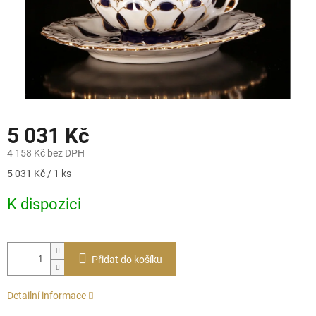
5 031 Kč
4 158 Kč bez DPH
Měrná
5 031 Kč / 1 ks
cena:
K dispozici
Přidat do košíku
Detailní informace