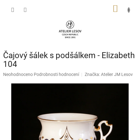
Přejít
NÁKUP
na
obsah
KOŠÍK
Čajový šálek s podšálkem - Elizabeth
104
Průměrné
Neohodnoceno
Podrobnosti hodnocení
Značka:
Atelier JM Lesov
hodnocení
produktu
je
0,0
z
5
hvězdiček.