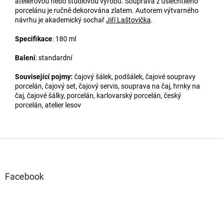
ateliérovou nebo studiovou výrobu. Souprava z ušlechtilého
porcelánu je ručně dekorována zlatem. Autorem výtvarného
návrhu je akademický sochař
Jiří Laštovička
.
Specifikace
: 180 ml
Balení
: standardní
Související pojmy:
čajový šálek, podšálek, čajové soupravy
porcelán, čajový set, čajový servis, souprava na čaj, hrnky na
čaj, čajové šálky, porcelán, karlovarský porcelán, český
porcelán, atelier lesov
Z
á
p
a
Facebook
t
í