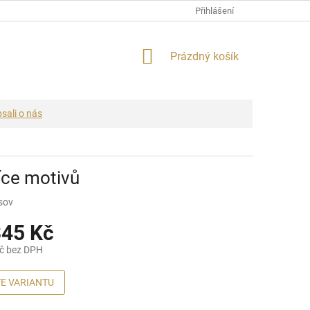
Přihlášení
NÁKUPNÍ
Prázdný košík
KOŠÍK
sali o nás
íce motivů
sov
45 Kč
č
bez DPH
E VARIANTU