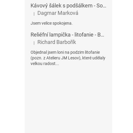
Kávový šálek s podšálkem - Sophia 432AU
Dagmar Marková
|
Hodnocení produktu je 5 z 5 hvězdiček.
Jsem velice spokojena.
Reliéfní lampička - litofanie - Betlém
Richard Barbořík
|
Hodnocení produktu je 5 z 5 hvězdiček.
Objednal jsem loni na podzim litofanie
(pozn. z Atelieru JM Lesov), které udělaly
velkou radost...