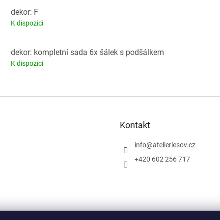
dekor: F
K dispozici
dekor: kompletní sada 6x šálek s podšálkem
K dispozici
Kontakt
info
@
atelierlesov.cz
+420 602 256 717