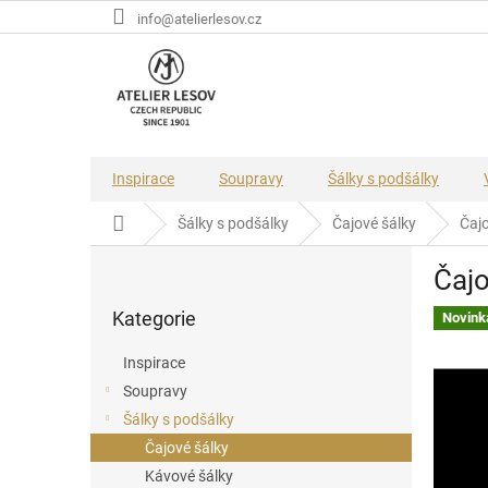
Přejít
info@atelierlesov.cz
na
obsah
Inspirace
Soupravy
Šálky s podšálky
Domů
Šálky s podšálky
Čajové šálky
Čajo
P
Čajo
o
Přeskočit
s
Kategorie
kategorie
Novink
t
r
Inspirace
a
Soupravy
n
Šálky s podšálky
n
í
Čajové šálky
p
Kávové šálky