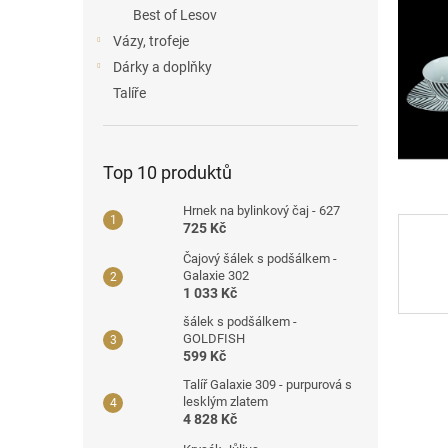
a
Best of Lesov
n
Vázy, trofeje
e
Dárky a doplňky
l
Talíře
Top 10 produktů
Hrnek na bylinkový čaj - 627
725 Kč
Čajový šálek s podšálkem -
Galaxie 302
1 033 Kč
šálek s podšálkem -
GOLDFISH
599 Kč
Talíř Galaxie 309 - purpurová s
lesklým zlatem
4 828 Kč