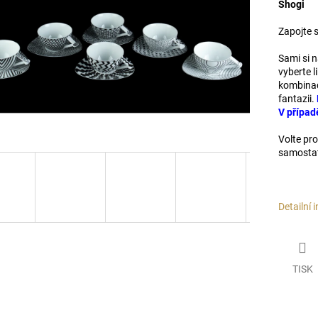
Shogi
Zapojte s
Sami si n
vyberte 
kombinace
fantazii.
V případ
Volte pro
samosta
Detailní 
TISK