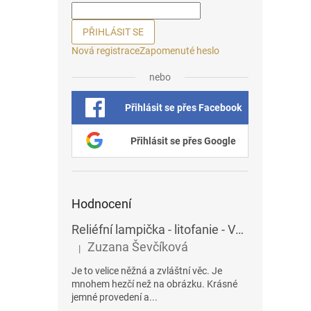
PŘIHLÁSIT SE
Nová registrace
Zapomenuté heslo
nebo
Přihlásit se přes Facebook
Přihlásit se přes Google
Hodnocení
Reliéfní lampička - litofanie - Vážky
Zuzana Ševčíková
|
Hodnocení produktu je 5 z 5 hvězdiček.
Je to velice něžná a zvláštní věc. Je
mnohem hezčí než na obrázku. Krásné
jemné provedení a...