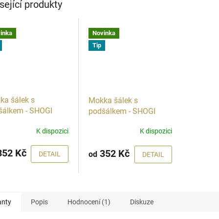
sející produkty
inka
Novinka
Tip
ka šálek s
Mokka šálek s
šálkem - SHOGI
podšálkem - SHOGI
ý - více motivů
kobaltový - více motivů
K dispozici
K dispozici
52 Kč
352 Kč
od
DETAIL
DETAIL
anty
Popis
Hodnocení (1)
Diskuze