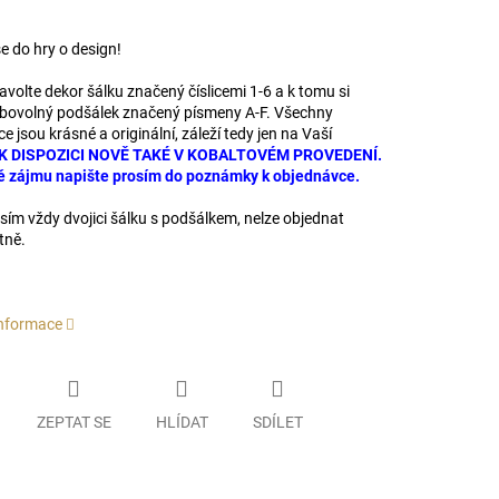
e do hry o design!
avolte dekor šálku značený číslicemi 1-6 a k tomu si
libovolný podšálek značený písmeny A-F. Všechny
 jsou krásné a originální, záleží tedy jen na Vaší
K DISPOZICI NOVĚ TAKÉ V KOBALTOVÉM PROVEDENÍ.
ě zájmu napište prosím do poznámky k objednávce.
sím vždy dvojici šálku s podšálkem, nelze objednat
tně.
informace
ZEPTAT SE
HLÍDAT
SDÍLET