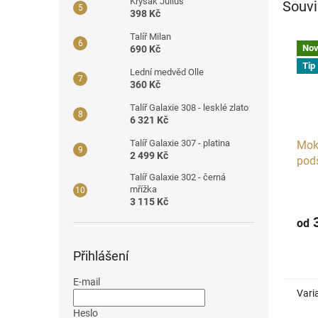
Krysák Jůlius
Souvi
398 Kč
Talíř Milan
Nov
690 Kč
Tip
Lední medvěd Olle
360 Kč
Talíř Galaxie 308 - lesklé zlato
6 321 Kč
Talíř Galaxie 307 - platina
Mok
2 499 Kč
pod
čern
Talíř Galaxie 302 - černá
mřížka
3 115 Kč
3
od
Přihlášení
E-mail
Vari
Heslo